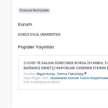
Finansal Muhasebe
Kurum
DOKUZ EYLÜL ÜNİVERSİTESİ
Popüler Yayınları
COVİD-19 SALGIN SÜRECİNDE BORSA İSTANBUL TUR
BAĞIMSIZ DENETÇİ RAPORLARI ÜZERİNDE ETKİNİN
Yazarlar:
Nilgün Kutay
,
Fatma Tektüfekçi
Yayın Bilgisi: 2021 ,
Uluslararası Güncel Turizm Araştırmalar
DOI: 10.30625/ijctr.955217