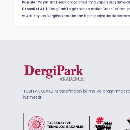
Popüler Yayınlar:
DergiPark'ta araştırma yapan araştırmacıl
CrossRef Atıf:
DergiPark'ta gösterilen atıflar CrossRef'ten ç
^:
Atıf sayıları DergiPark tarafından belirli periyotlar ile sist
TÜBİTAK ULAKBİM tarafından bilime ve araştırmacıla
hizmettir.