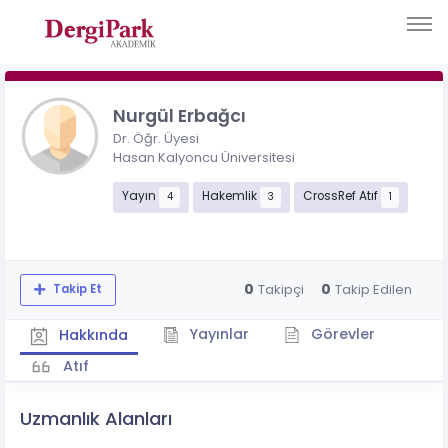
Nurgül Erbağcı
Dr. Öğr. Üyesi
Hasan Kalyoncu Üniversitesi
Yayın
Hakemlik
CrossRef Atıf
4
3
1
0
0
Takipçi
Takip Edilen
Takip Et
Yayınlar
Görevler
Hakkında
Atıf
Uzmanlık Alanları