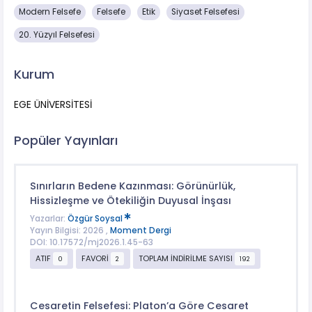
Modern Felsefe
Felsefe
Etik
Siyaset Felsefesi
20. Yüzyıl Felsefesi
Kurum
EGE ÜNİVERSİTESİ
Popüler Yayınları
Sınırların Bedene Kazınması: Görünürlük,
Hissizleşme ve Ötekiliğin Duyusal İnşası
Yazarlar:
Özgür Soysal
Yayın Bilgisi: 2026 ,
Moment Dergi
DOI: 10.17572/mj2026.1.45-63
ATIF
FAVORİ
TOPLAM İNDİRİLME SAYISI
0
2
192
Cesaretin Felsefesi: Platon’a Göre Cesaret