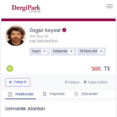
Özgür Soysal
Yrd. Doç. Dr.
EGE ÜNİVERSİTESİ
Yayın
Hakemlik
TR Dizin Atıf
5
9
4
1
0
Takipçi
Takip Edilen
Takip Et
Yayınlar
Görevler
Hakkında
Uzmanlık Alanları