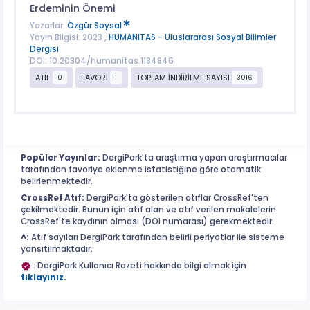
Erdeminin Önemi
Yazarlar:
Özgür Soysal
Yayın Bilgisi: 2023 ,
HUMANITAS - Uluslararası Sosyal Bilimler
Dergisi
DOI: 10.20304/humanitas.1184846
ATIF
FAVORİ
TOPLAM İNDİRİLME SAYISI
0
1
3016
Popüler Yayınlar:
DergiPark'ta araştırma yapan araştırmacılar
tarafından favoriye eklenme istatistiğine göre otomatik
belirlenmektedir.
CrossRef Atıf:
DergiPark'ta gösterilen atıflar CrossRef'ten
çekilmektedir. Bunun için atıf alan ve atıf verilen makalelerin
CrossRef'te kaydının olması (DOI numarası) gerekmektedir.
^:
Atıf sayıları DergiPark tarafından belirli periyotlar ile sisteme
yansıtılmaktadır.
: DergiPark Kullanıcı Rozeti hakkında bilgi almak için
tıklayınız.