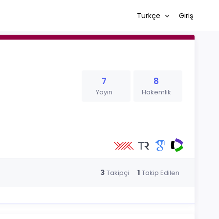
Türkçe
Giriş
7
8
Yayın
Hakemlik
3
1
Takipçi
Takip Edilen