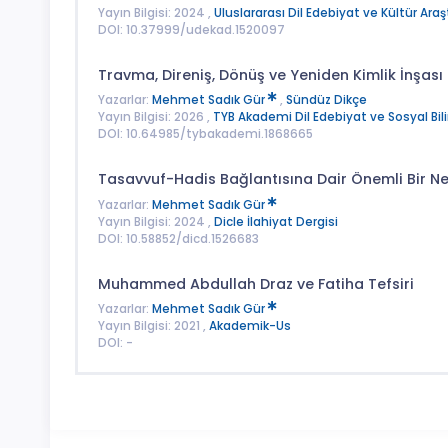
Yayın Bilgisi: 2024 ,
Uluslararası Dil Edebiyat ve Kültür Araş
DOI: 10.37999/udekad.1520097
Travma, Direniş, Dönüş ve Yeniden Kimlik İnşası 
Yazarlar:
Mehmet Sadık Gür
,
Sündüz Dikçe
Yayın Bilgisi: 2026 ,
TYB Akademi Dil Edebiyat ve Sosyal Bili
DOI: 10.64985/tybakademi.1868665
Tasavvuf-Hadis Bağlantısına Dair Önemli Bir Neş
Yazarlar:
Mehmet Sadık Gür
Yayın Bilgisi: 2024 ,
Dicle İlahiyat Dergisi
DOI: 10.58852/dicd.1526683
Muhammed Abdullah Draz ve Fatiha Tefsiri
Yazarlar:
Mehmet Sadık Gür
Yayın Bilgisi: 2021 ,
Akademik-Us
DOI: -