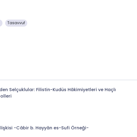
ı
Tasavvuf
en Selçuklular: Filistin-Kudüs Hâkimiyetleri ve Haçlı
olleri
işkisi -Câbir b. Hayyân es-Sufi Örneği-