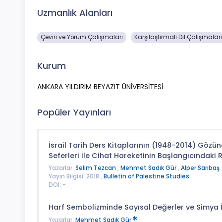
Uzmanlık Alanları
Çeviri ve Yorum Çalışmaları
Karşılaştırmalı Dil Çalışmalar
Kurum
ANKARA YILDIRIM BEYAZIT ÜNİVERSİTESİ
Popüler Yayınları
İsrail Tarih Ders Kitaplarının (1948-2014) Gözünd
Seferleri ile Cihat Hareketinin Başlangıcındaki R
Yazarlar:
Selim Tezcan
,
Mehmet Sadık Gür
,
Alper Sarıbaş
Yayın Bilgisi: 2018 ,
Bulletin of Palestine Studies
DOI: -
Harf Sembolizminde Sayısal Değerler ve Simya İl
Yazarlar:
Mehmet Sadık Gür