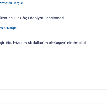
tırmaları Dergisi
Üzerine: Bir Göç Edebiyatı İncelemesi
mler Dergisi
ir: Ebu’l-Kasım Abdulkerîm el-Kuşeyrî’nin Emali’si