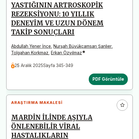
YASTIĞININ ARTROSKOPİK
REZEKSİYONU: 10 YILLIK
DENEYİM VE UZUN DÖNEM
TAKİP SONUÇLARI
Abdullah Yener İnce
,
Nurşah Büyükçamsarı Şanlıer
,
*
Tolgahan Korkmaz
,
Erkan Özyılmaz
25 Aralık 2025
Sayfa 345-349
PDF Görüntüle
ARAŞTIRMA MAKALESI
MARDİN İLİNDE AŞIYLA
ÖNLENEBİLİR VİRAL
HASTALIKLARIN