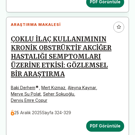
PDF Görüntüle
ARAŞTIRMA MAKALESI
ÇOKLU İLAÇ KULLANIMININ
KRONİK OBSTRÜKTİF AKCİĞER
HASTALIĞI SEMPTOMLARI
ÜZERİNE ETKİSİ: GÖZLEMSEL
BİR ARAŞTIRMA
*
Baki Derhem
,
Mert Kızmaz
,
Aleyna Kaynar
,
Merve Su Polat
,
Seher Sokuoğlu
,
Derviş Emre Çopur
25 Aralık 2025
Sayfa 324-329
PDF Görüntüle