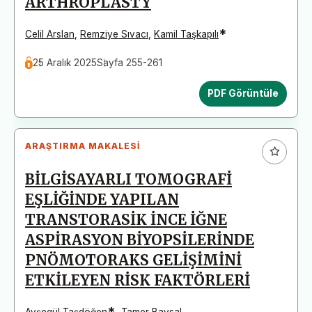
ARTHROPLASTY
*
Celil Arslan
,
Remziye Sıvacı
,
Kamil Taşkapılı
25 Aralık 2025
Sayfa 255-261
PDF Görüntüle
ARAŞTIRMA MAKALESI
BİLGİSAYARLI TOMOGRAFİ
EŞLİĞİNDE YAPILAN
TRANSTORASİK İNCE İĞNE
ASPİRASYON BİYOPSİLERİNDE
PNÖMOTORAKS GELİŞİMİNİ
ETKİLEYEN RİSK FAKTÖRLERİ
*
Ayşegül Taşdöğen
,
Tamer Baysal