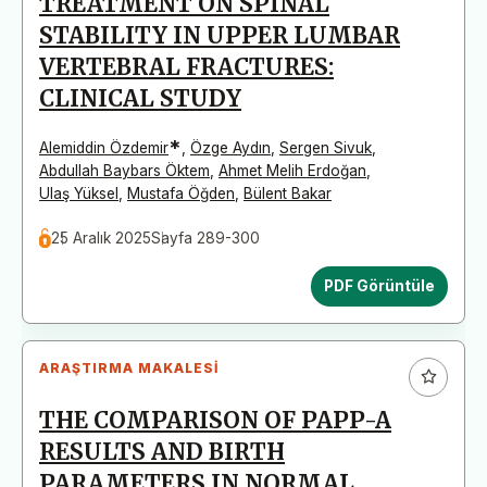
TREATMENT ON SPINAL
STABILITY IN UPPER LUMBAR
VERTEBRAL FRACTURES:
CLINICAL STUDY
*
Alemiddin Özdemir
,
Özge Aydın
,
Sergen Sivuk
,
Abdullah Baybars Öktem
,
Ahmet Melih Erdoğan
,
Ulaş Yüksel
,
Mustafa Öğden
,
Bülent Bakar
25 Aralık 2025
Sayfa 289-300
PDF Görüntüle
ARAŞTIRMA MAKALESI
THE COMPARISON OF PAPP-A
RESULTS AND BIRTH
PARAMETERS IN NORMAL