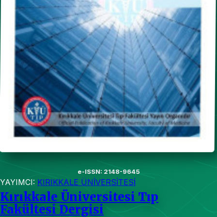
e-ISSN: 2148-9645
YAYIMCI:
KIRIKKALE ÜNİVERSİTESİ
Kırıkkale Üniversitesi Tıp
Fakültesi Dergisi