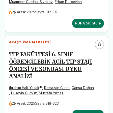
Muammer Cumhur Sivrikoz
,
Erhan Durceylan
25 Aralık 2025
Sayfa 312-317
PDF Görüntüle
ARAŞTIRMA MAKALESI
TIP FAKÜLTESİ 6. SINIF
ÖĞRENCİLERİN ACİL TIP STAJI
ÖNCESİ VE SONRASI UYKU
ANALİZİ
*
İbrahim Halil Yasak
,
Ramazan Giden
,
Cansu Doğan
,
Hüseyin Gürbüz
,
Mustafa Yılmaz
25 Aralık 2025
Sayfa 318-323