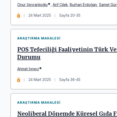
*
Onur Şeyranlıoğlu
,
Arif Çilek
,
Burhan Erdoğan
,
Samet Gür
24 Mart 2025
Sayfa 20-35
ARAŞTIRMA MAKALESI
POS Tefeciliği Faaliyetinin Türk V
Durumu
*
Ahmet İnneci
24 Mart 2025
Sayfa 36-45
ARAŞTIRMA MAKALESI
Neoliberal Dönemde Küresel Gıda Fi