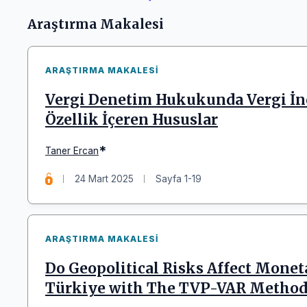
Makaleler
Araştırma Makalesi
ARAŞTIRMA MAKALESI
Vergi Denetim Hukukunda Vergi İn
Özellik İçeren Hususlar
*
Taner Ercan
24 Mart 2025
Sayfa 1-19
ARAŞTIRMA MAKALESI
Do Geopolitical Risks Affect Monet
Türkiye with The TVP-VAR Metho