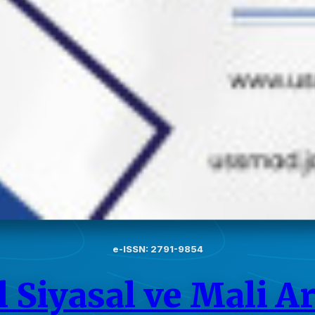
e-ISSN: 2791-9854
l Siyasal ve Mali A