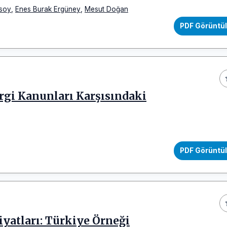
soy
,
Enes Burak Ergüney
,
Mesut Doğan
PDF Görüntü
ergi Kanunları Karşısındaki
PDF Görüntü
yatları: Türkiye Örneği