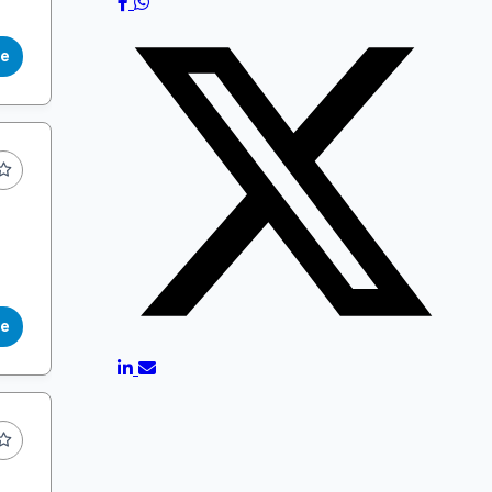
le
le