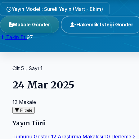
Yayın Modeli: Süreli Yayın (Mart - Ekim)
Makale Gönder
Hakemlik İsteği Gönder
Takip Et
97
Cilt 5 , Sayı 1
24 Mar 2025
12 Makale
Filtrele
Yayın Türü
Tümünü Göster
12
Araştırma Makalesi
10
Derleme
2