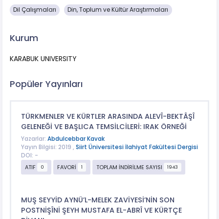
Dil Çalışmaları
Din, Toplum ve Kültür Araştırmaları
Kurum
KARABUK UNIVERSITY
Popüler Yayınları
TÜRKMENLER VE KÜRTLER ARASINDA ALEVÎ-BEKTÂŞÎ
GELENEĞİ VE BAŞLICA TEMSİLCİLERİ: IRAK ÖRNEĞİ
Yazarlar:
Abdulcebbar Kavak
Yayın Bilgisi: 2019 ,
Siirt Üniversitesi İlahiyat Fakültesi Dergisi
DOI: -
ATIF
FAVORİ
TOPLAM İNDİRİLME SAYISI
0
1
1943
MUŞ SEYYİD AYNÜ’L-MELEK ZAVİYESİ’NİN SON
POSTNİŞÎNİ ŞEYH MUSTAFA EL-ABRÎ VE KÜRTÇE