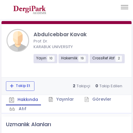
Abdulcebbar Kavak
Prof. Dr.
KARABUK UNIVERSITY
Yayın
Hakemlik
CrossRef Atıf
10
19
2
2
0
Takipçi
Takip Edilen
Takip Et
Yayınlar
Görevler
Hakkında
Atıf
Uzmanlık Alanları