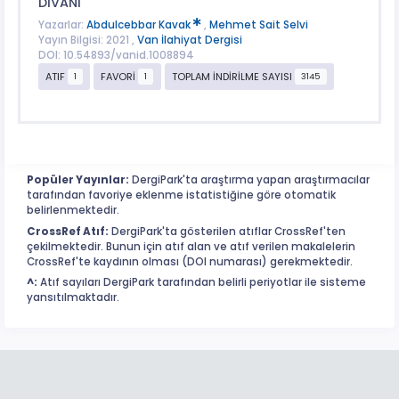
DİVANI
Yazarlar:
Abdulcebbar Kavak
,
Mehmet Sait Selvi
Yayın Bilgisi: 2021 ,
Van İlahiyat Dergisi
DOI: 10.54893/vanid.1008894
ATIF
FAVORİ
TOPLAM İNDİRİLME SAYISI
1
1
3145
Popüler Yayınlar:
DergiPark'ta araştırma yapan araştırmacılar
tarafından favoriye eklenme istatistiğine göre otomatik
belirlenmektedir.
CrossRef Atıf:
DergiPark'ta gösterilen atıflar CrossRef'ten
çekilmektedir. Bunun için atıf alan ve atıf verilen makalelerin
CrossRef'te kaydının olması (DOI numarası) gerekmektedir.
^:
Atıf sayıları DergiPark tarafından belirli periyotlar ile sisteme
yansıtılmaktadır.