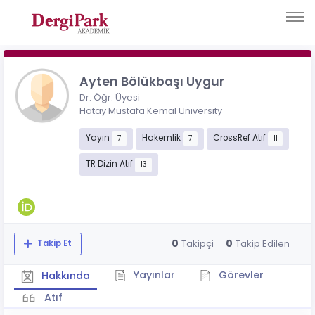
Ayten Bölükbaşı Uygur
Dr. Öğr. Üyesi
Hatay Mustafa Kemal University
Yayın
Hakemlik
CrossRef Atıf
7
7
11
TR Dizin Atıf
13
0
0
Takipçi
Takip Edilen
Takip Et
Yayınlar
Görevler
Hakkında
Atıf