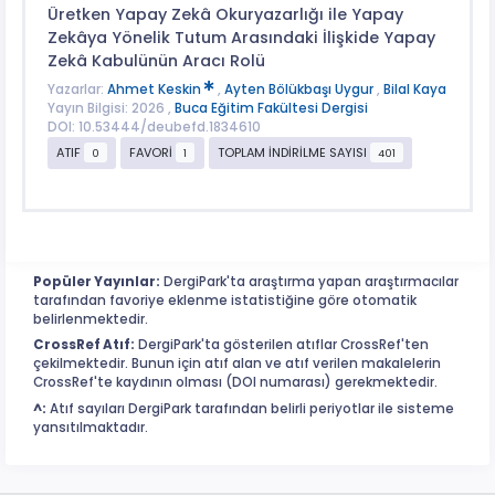
Üretken Yapay Zekâ Okuryazarlığı ile Yapay
Zekâya Yönelik Tutum Arasındaki İlişkide Yapay
Zekâ Kabulünün Aracı Rolü
Yazarlar:
Ahmet Keskin
,
Ayten Bölükbaşı Uygur
,
Bilal Kaya
Yayın Bilgisi: 2026 ,
Buca Eğitim Fakültesi Dergisi
DOI: 10.53444/deubefd.1834610
ATIF
FAVORİ
TOPLAM İNDİRİLME SAYISI
0
1
401
Popüler Yayınlar:
DergiPark'ta araştırma yapan araştırmacılar
tarafından favoriye eklenme istatistiğine göre otomatik
belirlenmektedir.
CrossRef Atıf:
DergiPark'ta gösterilen atıflar CrossRef'ten
çekilmektedir. Bunun için atıf alan ve atıf verilen makalelerin
CrossRef'te kaydının olması (DOI numarası) gerekmektedir.
^:
Atıf sayıları DergiPark tarafından belirli periyotlar ile sisteme
yansıtılmaktadır.