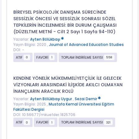
BİREYSEL PSİKOLOJİK DANIŞMA SÜRECİNDE
SESSİZLİK ÖNCESİ VE SESSİZLİK SONRASI SÖZEL
TEPKİLERİN İNCELENMESİ: BİR DURUM ÇALIŞMASI
(DÜZELTME METNİ - Cilt 2 Sayı 1 Sayfa 94-110)
Yazarlar:
Ayten Bölükbaşı
Yayın Bilgisi: 2020 ,
Journal of Advanced Education Studies
DOI: -
ATIF
FAVORİ
TOPLAM İNDİRİLME SAYISI
0
1
558
KENDİNE YÖNELİK MÜKEMMELİYETÇİLİK İLE GELECEK
VİZYONLARI ARASINDAKİ İLİŞKİDE AKILCI OLMAYAN
İNANÇLARIN ARACILIK ROLÜ
Yazarlar:
Ayten Bölükbaşı Uygur
,
Sezai Demir
Yayın Bilgisi: 2025 ,
Mustafa Kemal Üniversitesi Eğitim
Fakültesi Dergisi
DOI: 10.56677/mkuefder.1825706
ATIF
FAVORİ
TOPLAM İNDİRİLME SAYISI
0
1
321