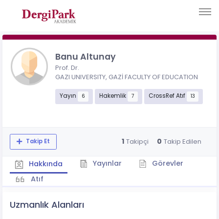
Banu Altunay
Prof. Dr.
GAZI UNIVERSITY, GAZİ FACULTY OF EDUCATION
Yayın
Hakemlik
CrossRef Atıf
6
7
13
1
0
Takipçi
Takip Edilen
Takip Et
Yayınlar
Görevler
Hakkında
Atıf
Uzmanlık Alanları