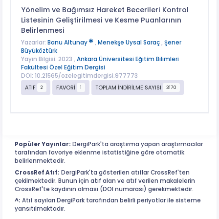
Yönelim ve Bağımsız Hareket Becerileri Kontrol
Listesinin Geliştirilmesi ve Kesme Puanlarının
Belirlenmesi
Yazarlar:
Banu Altunay
,
Menekşe Uysal Saraç
,
Şener
Büyüköztürk
Yayın Bilgisi: 2023 ,
Ankara Üniversitesi Eğitim Bilimleri
Fakültesi Özel Eğitim Dergisi
DOI: 10.21565/ozelegitimdergisi.977773
ATIF
FAVORİ
TOPLAM İNDİRİLME SAYISI
2
1
3170
Popüler Yayınlar:
DergiPark'ta araştırma yapan araştırmacılar
tarafından favoriye eklenme istatistiğine göre otomatik
belirlenmektedir.
CrossRef Atıf:
DergiPark'ta gösterilen atıflar CrossRef'ten
çekilmektedir. Bunun için atıf alan ve atıf verilen makalelerin
CrossRef'te kaydının olması (DOI numarası) gerekmektedir.
^:
Atıf sayıları DergiPark tarafından belirli periyotlar ile sisteme
yansıtılmaktadır.