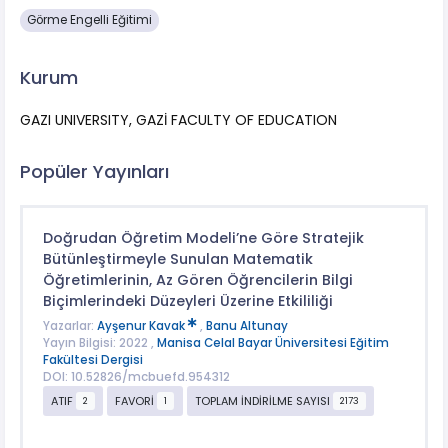
Görme Engelli Eğitimi
Kurum
GAZI UNIVERSITY, GAZİ FACULTY OF EDUCATION
Popüler Yayınları
Doğrudan Öğretim Modeli’ne Göre Stratejik
Bütünleştirmeyle Sunulan Matematik
Öğretimlerinin, Az Gören Öğrencilerin Bilgi
Biçimlerindeki Düzeyleri Üzerine Etkililiği
Yazarlar:
Ayşenur Kavak
,
Banu Altunay
Yayın Bilgisi: 2022 ,
Manisa Celal Bayar Üniversitesi Eğitim
Fakültesi Dergisi
DOI: 10.52826/mcbuefd.954312
ATIF
FAVORİ
TOPLAM İNDİRİLME SAYISI
2
1
2173