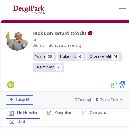
Dıckson Davıd Olodu
Dr.
Benson Idahosa University
Yayın
Hakemlik
CrossRef Atıf
35
6
14
TR Dizin Atıf
2
1
0
Takipçi
Takip Edilen
Takip Et
Yayınlar
Görevler
Hakkında
Atıf