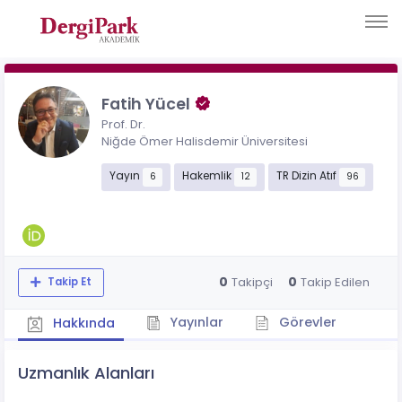
Fatih Yücel
Prof. Dr.
Niğde Ömer Halisdemir Üniversitesi
Yayın
Hakemlik
TR Dizin Atıf
6
12
96
0
0
Takipçi
Takip Edilen
Takip Et
Yayınlar
Görevler
Hakkında
Uzmanlık Alanları