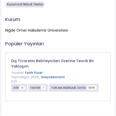
Kurumsal İktisat Teorisi
Kurum
Niğde Ömer Halisdemir Üniversitesi
Popüler Yayınları
Dış Ticaretin Belirleyicileri Üzerine Teorik Bir
Yaklaşım
Yazarlar:
Fatih Yücel
Yayın Bilgisi: 2006 ,
Sosyoekonomi
DOI: -
ATIF
FAVORİ
TOPLAM İNDİRİLME SAYISI
0
1
11235