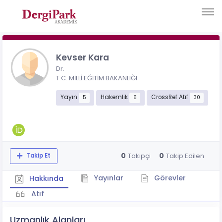
Kevser Kara
Dr.
T.C. MİLLİ EĞİTİM BAKANLIĞI
Yayın
Hakemlik
CrossRef Atıf
5
6
30
0
0
Takipçi
Takip Edilen
Takip Et
Yayınlar
Görevler
Hakkında
Atıf
Uzmanlık Alanları