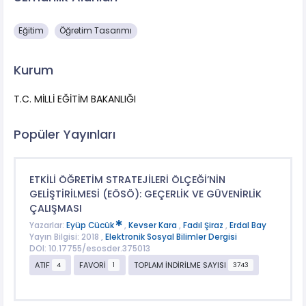
Eğitim
Öğretim Tasarımı
Kurum
T.C. MİLLİ EĞİTİM BAKANLIĞI
Popüler Yayınları
ETKİLİ ÖĞRETİM STRATEJİLERİ ÖLÇEĞİ’NİN
GELİŞTİRİLMESİ (EÖSÖ): GEÇERLİK VE GÜVENİRLİK
ÇALIŞMASI
Yazarlar:
Eyüp Cücük
,
Kevser Kara
,
Fadıl Şiraz
,
Erdal Bay
Yayın Bilgisi: 2018 ,
Elektronik Sosyal Bilimler Dergisi
DOI: 10.17755/esosder.375013
ATIF
FAVORİ
TOPLAM İNDİRİLME SAYISI
4
1
3743