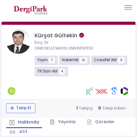
Kürşat Gültekin
Doç. Dr.
ONDOKUZ MAYIS ÜNİVERSİTESİ
Yayın
Hakemlik
CrossRef Atıf
7
10
9
TR Dizin Atıf
4
1
0
Takipçi
Takip Edilen
Takip Et
Yayınlar
Görevler
Hakkında
Atıf