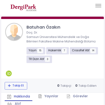
Batuhan Özakın
Doç. Dr.
Samsun Üniversitesi Mühendislik ve Doğa
Bilimleri Fakültesi Makine Mühendisliği Bölümü
Yayın
Hakemlik
CrossRef Atıf
15
7
14
TR Dizin Atıf
3
0
0
Takipçi
Takip Edilen
Takip Et
Yayınlar
Görevler
Hakkında
Atıf