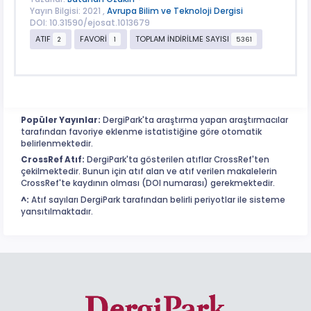
Yayın Bilgisi: 2021 ,
Avrupa Bilim ve Teknoloji Dergisi
DOI: 10.31590/ejosat.1013679
ATIF
FAVORİ
TOPLAM İNDİRİLME SAYISI
2
1
5361
Popüler Yayınlar:
DergiPark'ta araştırma yapan araştırmacılar
tarafından favoriye eklenme istatistiğine göre otomatik
belirlenmektedir.
CrossRef Atıf:
DergiPark'ta gösterilen atıflar CrossRef'ten
çekilmektedir. Bunun için atıf alan ve atıf verilen makalelerin
CrossRef'te kaydının olması (DOI numarası) gerekmektedir.
^:
Atıf sayıları DergiPark tarafından belirli periyotlar ile sisteme
yansıtılmaktadır.