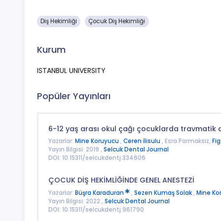
Diş Hekimliği
Çocuk Diş Hekimliği
Kurum
ISTANBUL UNIVERSITY
Popüler Yayınları
6-12 yaş arası okul çağı çocuklarda travmatik 
Yazarlar:
Mine Koruyucu
,
Ceren İlisulu
, Esra Parmaksız,
Fi
Yayın Bilgisi: 2019 ,
Selcuk Dental Journal
DOI: 10.15311/selcukdentj.334606
ÇOCUK DİŞ HEKİMLİĞİNDE GENEL ANESTEZİ
Yazarlar:
Büşra Karaduran
,
Sezen Kumaş Solak
,
Mine Ko
Yayın Bilgisi: 2022 ,
Selcuk Dental Journal
DOI: 10.15311/selcukdentj.961790