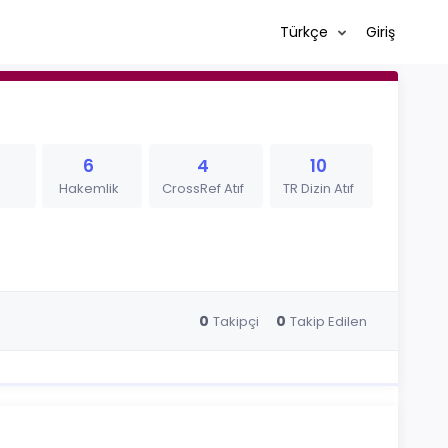
Türkçe
Giriş
6
4
10
Hakemlik
CrossRef Atıf
TR Dizin Atıf
0
0
Takipçi
Takip Edilen