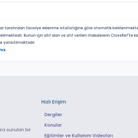
ar tarafından favoriye eklenme istatistiğine göre otomatik belirlenmekte
ekilmektedir. Bunun için atıf alan ve atıf verilen makalelerin CrossRef'te
eme yansıtılmaktadır.
nız.
Hızlı Erişim
Dergiler
Konular
ra sunulan bir
Eğitimler ve Kullanım Videoları