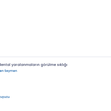
dental yaralanmaların görülme sıklığı
gen Seymen
ruyucu