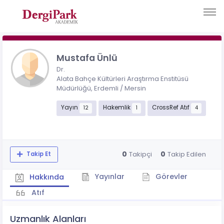
Mustafa Ünlü
Dr.
Alata Bahçe Kültürleri Araştırma Enstitüsü
Müdürlüğü, Erdemli / Mersin
Yayın
Hakemlik
CrossRef Atıf
12
1
4
0
0
Takipçi
Takip Edilen
Takip Et
Yayınlar
Görevler
Hakkında
Atıf
Uzmanlık Alanları