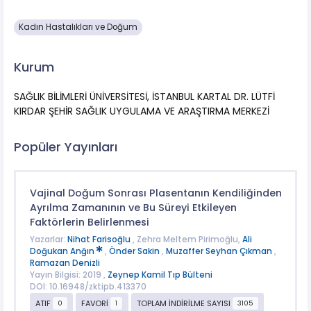
Kadın Hastalıkları ve Doğum
Kurum
SAĞLIK BİLİMLERİ ÜNİVERSİTESİ, İSTANBUL KARTAL DR. LÜTFİ
KIRDAR ŞEHİR SAĞLIK UYGULAMA VE ARAŞTIRMA MERKEZİ
Popüler Yayınları
Vajinal Doğum Sonrası Plasentanın Kendiliğinden
Ayrılma Zamanının ve Bu Süreyi Etkileyen
Faktörlerin Belirlenmesi
Yazarlar:
Nihat Farisoğlu
, Zehra Meltem Pirimoğlu,
Ali
Doğukan Anğın
,
Önder Sakin
,
Muzaffer Seyhan Çıkman
,
Ramazan Denizli
Yayın Bilgisi: 2019 ,
Zeynep Kamil Tıp Bülteni
DOI: 10.16948/zktipb.413370
ATIF
FAVORİ
TOPLAM İNDİRİLME SAYISI
0
1
3105