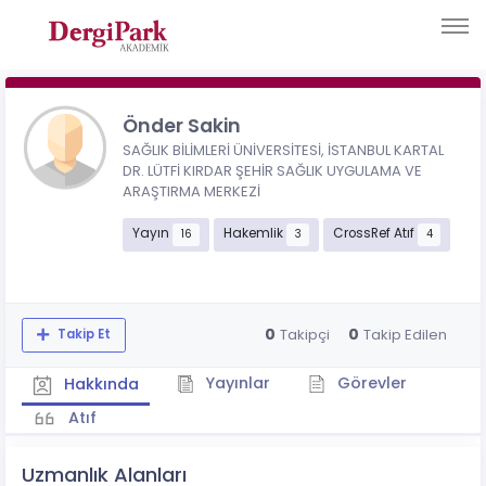
Önder Sakin
SAĞLIK BİLİMLERİ ÜNİVERSİTESİ, İSTANBUL KARTAL
DR. LÜTFİ KIRDAR ŞEHİR SAĞLIK UYGULAMA VE
ARAŞTIRMA MERKEZİ
Yayın
Hakemlik
CrossRef Atıf
16
3
4
0
0
Takipçi
Takip Edilen
Takip Et
Yayınlar
Görevler
Hakkında
Atıf
Uzmanlık Alanları