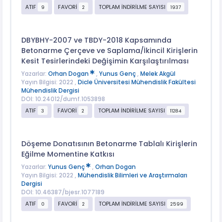
ATIF
FAVORİ
TOPLAM İNDİRİLME SAYISI
9
2
1937
DBYBHY-2007 ve TBDY-2018 Kapsamında
Betonarme Çerçeve ve Saplama/İkincil Kirişlerin
Kesit Tesirlerindeki Değişimin Karşılaştırılması
Yazarlar:
Orhan Dogan
,
Yunus Genç
,
Melek Akgül
Yayın Bilgisi: 2022 ,
Dicle Üniversitesi Mühendislik Fakültesi
Mühendislik Dergisi
DOI: 10.24012/dumf.1053898
ATIF
FAVORİ
TOPLAM İNDİRİLME SAYISI
3
2
11284
Döşeme Donatısının Betonarme Tablalı Kirişlerin
Eğilme Momentine Katkısı
Yazarlar:
Yunus Genç
,
Orhan Dogan
Yayın Bilgisi: 2022 ,
Mühendislik Bilimleri ve Araştırmaları
Dergisi
DOI: 10.46387/bjesr.1077189
ATIF
FAVORİ
TOPLAM İNDİRİLME SAYISI
0
2
2599