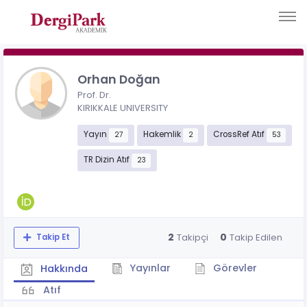
Orhan Doğan
Prof. Dr.
KIRIKKALE UNIVERSITY
Yayın
Hakemlik
CrossRef Atıf
27
2
53
TR Dizin Atıf
23
2
0
Takipçi
Takip Edilen
Takip Et
Yayınlar
Görevler
Hakkında
Atıf