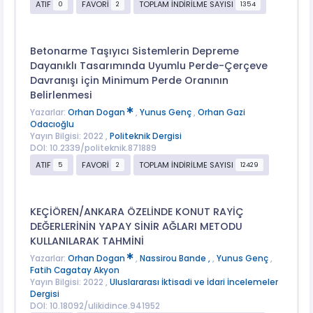
ATIF
FAVORİ
TOPLAM İNDİRİLME SAYISI
0
2
1354
Betonarme Taşıyıcı Sistemlerin Depreme
Dayanıklı Tasarımında Uyumlu Perde-Çerçeve
Davranışı için Minimum Perde Oranının
Belirlenmesi
Yazarlar:
Orhan Dogan
,
Yunus Genç
,
Orhan Gazi
Odacıoğlu
Yayın Bilgisi: 2022 ,
Politeknik Dergisi
DOI: 10.2339/politeknik.871889
ATIF
FAVORİ
TOPLAM İNDİRİLME SAYISI
5
2
12429
KEÇİÖREN/ANKARA ÖZELİNDE KONUT RAYİÇ
DEĞERLERİNİN YAPAY SİNİR AĞLARI METODU
KULLANILARAK TAHMİNİ
Yazarlar:
Orhan Dogan
,
Nassirou Bande ,
,
Yunus Genç
,
Fatih Cagatay Akyon
Yayın Bilgisi: 2022 ,
Uluslararası İktisadi ve İdari İncelemeler
Dergisi
DOI: 10.18092/ulikidince.941952