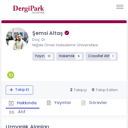
Şemsi Altaş
Doç. Dr.
Niğde Ömer Halisdemir Üniversitesi
Yayın
Hakemlik
CrossRef Atıf
10
6
1
2
0
Takipçi
Takip Edilen
Takip Et
Yayınlar
Görevler
Hakkında
Atıf
Uzmanlık Alanları