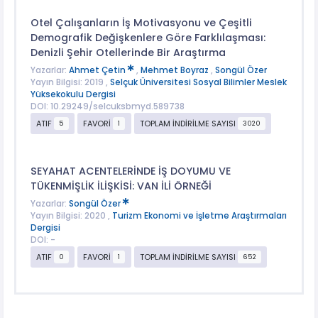
Otel Çalışanların İş Motivasyonu ve Çeşitli
Demografik Değişkenlere Göre Farklılaşması:
Denizli Şehir Otellerinde Bir Araştırma
Yazarlar:
Ahmet Çetin
,
Mehmet Boyraz
,
Songül Özer
Yayın Bilgisi: 2019 ,
Selçuk Üniversitesi Sosyal Bilimler Meslek
Yüksekokulu Dergisi
DOI: 10.29249/selcuksbmyd.589738
ATIF
FAVORİ
TOPLAM İNDİRİLME SAYISI
5
1
3020
SEYAHAT ACENTELERİNDE İŞ DOYUMU VE
TÜKENMİŞLİK İLİŞKİSİ: VAN İLİ ÖRNEĞİ
Yazarlar:
Songül Özer
Yayın Bilgisi: 2020 ,
Turizm Ekonomi ve İşletme Araştırmaları
Dergisi
DOI: -
ATIF
FAVORİ
TOPLAM İNDİRİLME SAYISI
0
1
652