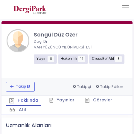
Songül Düz Özer
Doç. Dr.
VAN YÜZÜNCÜ YIL ÜNİVERSİTESİ
Yayın
Hakemlik
CrossRef Atıf
8
14
8
0
0
Takipçi
Takip Edilen
Takip Et
Yayınlar
Görevler
Hakkında
Atıf
Uzmanlık Alanları