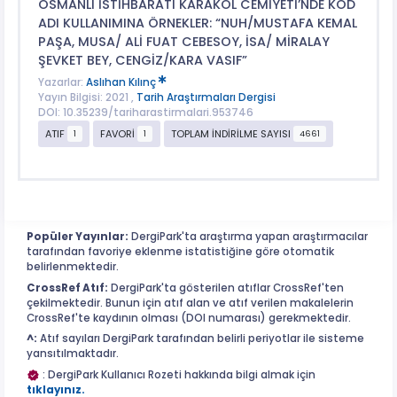
OSMANLI İSTİHBARATI KARAKOL CEMİYETİ’NDE KOD
ADI KULLANIMINA ÖRNEKLER: “NUH/MUSTAFA KEMAL
PAŞA, MUSA/ ALİ FUAT CEBESOY, İSA/ MİRALAY
ŞEVKET BEY, CENGİZ/KARA VASIF”
Yazarlar:
Aslıhan Kılınç
Yayın Bilgisi: 2021 ,
Tarih Araştırmaları Dergisi
DOI: 10.35239/tariharastirmalari.953746
ATIF
FAVORİ
TOPLAM İNDİRİLME SAYISI
1
1
4661
Popüler Yayınlar:
DergiPark'ta araştırma yapan araştırmacılar
tarafından favoriye eklenme istatistiğine göre otomatik
belirlenmektedir.
CrossRef Atıf:
DergiPark'ta gösterilen atıflar CrossRef'ten
çekilmektedir. Bunun için atıf alan ve atıf verilen makalelerin
CrossRef'te kaydının olması (DOI numarası) gerekmektedir.
^:
Atıf sayıları DergiPark tarafından belirli periyotlar ile sisteme
yansıtılmaktadır.
: DergiPark Kullanıcı Rozeti hakkında bilgi almak için
tıklayınız.