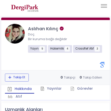
Aslıhan Kılınç
Doç.
Bir kuruma bağlı değildir
Yayın
Hakemlik
CrossRef Atıf
9
4
3
0
0
Takipçi
Takip Edilen
Takip Et
Yayınlar
Görevler
Hakkında
Atıf
Uzmanlık Alanları