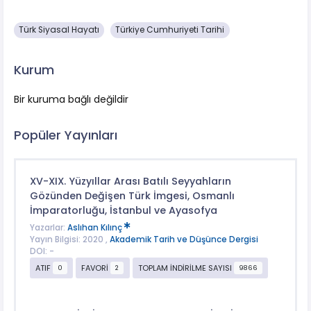
Türk Siyasal Hayatı
Türkiye Cumhuriyeti Tarihi
Kurum
Bir kuruma bağlı değildir
Popüler Yayınları
XV-XIX. Yüzyıllar Arası Batılı Seyyahların
Gözünden Değişen Türk İmgesi, Osmanlı
İmparatorluğu, İstanbul ve Ayasofya
Yazarlar:
Aslıhan Kılınç
Yayın Bilgisi: 2020 ,
Akademik Tarih ve Düşünce Dergisi
DOI: -
ATIF
FAVORİ
TOPLAM İNDİRİLME SAYISI
0
2
9866