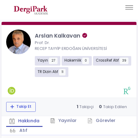
Arslan Kalkavan
Prof. Dr.
RECEP TAYYİP ERDOĞAN ÜNİVERSİTESİ
Yayın
Hakemlik
CrossRef Atıf
27
0
39
TR Dizin Atıf
11
1
0
Takipçi
Takip Edilen
Takip Et
Yayınlar
Görevler
Hakkında
Atıf