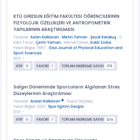
KTÜ GİRESUN EĞİTİM FAKÜLTESİ ÖĞRENCİLERİNİN
FİZYOLOJİK ÖZELLİKLERİ VE ANTROPOMETRİK
YAPILARININ ARAŞTIRILMASI
Yazarlar:
Aslan Kalkavan
,
Metin Yaman
,
Şeydi Karakuş
, C.
Kani Torun,
Çetin Yaman
, Hamdi Cihan,
Erdal Zorba
Yayın Bilgisi: 1997 ,
Gazi Journal of Physical Education and
Sport Sciences
DOI: -
ATIF
FAVORİ
TOPLAM İNDİRİLME SAYISI
0
1
972
Salgın Döneminde Sporcuların Algılanan Stres
Düzeylerinin Araştırılması
Yazarlar:
Arslan Kalkavan
, Yusuf Ayyıldız
Yayın Bilgisi: 2021 ,
Spor Eğitim Dergisi
DOI: -
ATIF
FAVORİ
TOPLAM İNDİRİLME SAYISI
0
1
1274