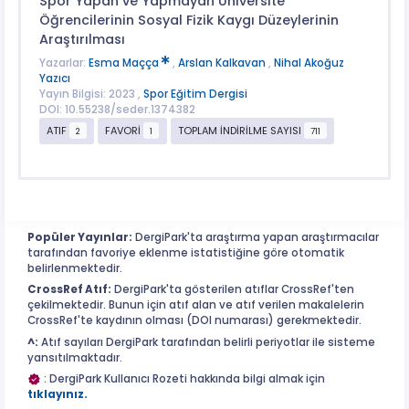
Spor Yapan ve Yapmayan Üniversite
Öğrencilerinin Sosyal Fizik Kaygı Düzeylerinin
Araştırılması
Yazarlar:
Esma Maçça
,
Arslan Kalkavan
,
Nihal Akoğuz
Yazıcı
Yayın Bilgisi: 2023 ,
Spor Eğitim Dergisi
DOI: 10.55238/seder.1374382
ATIF
FAVORİ
TOPLAM İNDİRİLME SAYISI
2
1
711
Popüler Yayınlar:
DergiPark'ta araştırma yapan araştırmacılar
tarafından favoriye eklenme istatistiğine göre otomatik
belirlenmektedir.
CrossRef Atıf:
DergiPark'ta gösterilen atıflar CrossRef'ten
çekilmektedir. Bunun için atıf alan ve atıf verilen makalelerin
CrossRef'te kaydının olması (DOI numarası) gerekmektedir.
^:
Atıf sayıları DergiPark tarafından belirli periyotlar ile sisteme
yansıtılmaktadır.
: DergiPark Kullanıcı Rozeti hakkında bilgi almak için
tıklayınız.