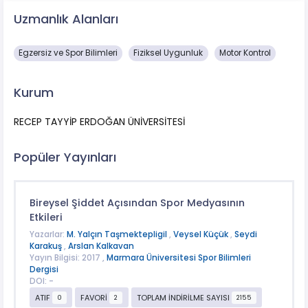
Uzmanlık Alanları
Egzersiz ve Spor Bilimleri
Fiziksel Uygunluk
Motor Kontrol
Kurum
RECEP TAYYİP ERDOĞAN ÜNİVERSİTESİ
Popüler Yayınları
Bireysel Şiddet Açısından Spor Medyasının
Etkileri
Yazarlar:
M. Yalçın Taşmektepligil
,
Veysel Küçük
,
Seydi
Karakuş
,
Arslan Kalkavan
Yayın Bilgisi: 2017 ,
Marmara Üniversitesi Spor Bilimleri
Dergisi
DOI: -
ATIF
FAVORİ
TOPLAM İNDİRİLME SAYISI
0
2
2155