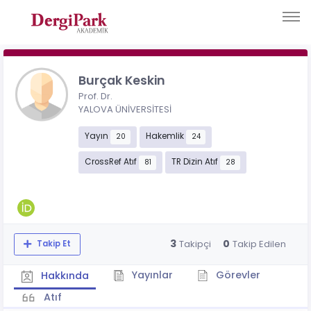
Burçak Keskin
Prof. Dr.
YALOVA ÜNİVERSİTESİ
Yayın
Hakemlik
20
24
CrossRef Atıf
TR Dizin Atıf
81
28
3
0
Takipçi
Takip Edilen
Takip Et
Yayınlar
Görevler
Hakkında
Atıf