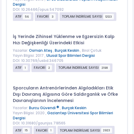
Dergisi
DOI: 10.26466/opus.547092
ATIF
FAVORİ
TOPLAM İNDİRİLME SAYISI
56
3
12123
İş Yerinde Zihinsel Yüklenme ve Egzersizin Kalp
Hızı Değişkenliği Üzerindeki Etkisi
Yazarlar:
Osman Ateş
,
Burçak Keskin
, Birol Çotuk
Yayın Bilgisi: 2017 ,
Ulusal Spor Bilimleri Dergisi
DOI: 10.30769/usbd.346705
ATIF
FAVORİ
TOPLAM İNDİRİLME SAYISI
1
2
2198
Sporcuların Antrenörlerinden Algıladıkları Etik
Dışı Davranış Algısına Göre Saldırganlık ve Öfke
Davranışlarının İncelenmesi
Yazarlar:
Burcu Güvendi
,
Burçak Keskin
Yayın Bilgisi: 2020 ,
Gaziantep Üniversitesi Spor Bilimleri
Dergisi
DOI: 10.31680/gaunjss.718565
ATIF
FAVORİ
TOPLAM İNDİRİLME SAYISI
15
1
2923