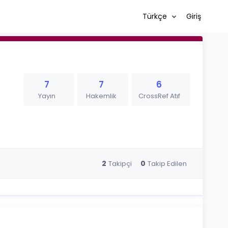
Türkçe
Giriş
7
7
6
Yayın
Hakemlik
CrossRef Atıf
2
0
Takipçi
Takip Edilen