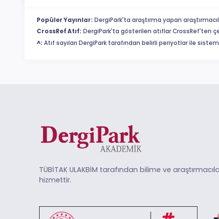
Popüler Yayınlar:
DergiPark'ta araştırma yapan araştırmacıl
CrossRef Atıf:
DergiPark'ta gösterilen atıflar CrossRef'ten ç
^:
Atıf sayıları DergiPark tarafından belirli periyotlar ile sist
TÜBİTAK ULAKBİM tarafından bilime ve araştırmacıla
hizmettir.