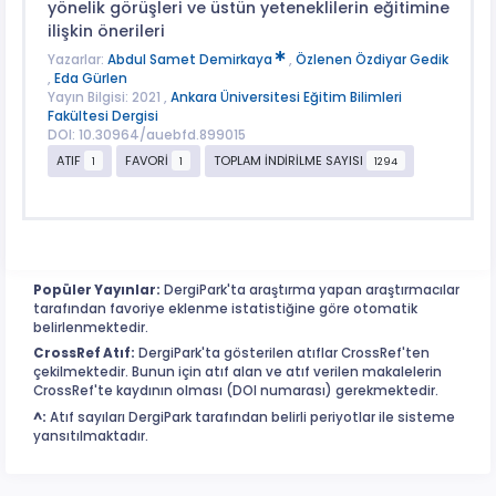
yönelik görüşleri ve üstün yeteneklilerin eğitimine
ilişkin önerileri
Yazarlar:
Abdul Samet Demirkaya
,
Özlenen Özdiyar Gedik
,
Eda Gürlen
Yayın Bilgisi: 2021 ,
Ankara Üniversitesi Eğitim Bilimleri
Fakültesi Dergisi
DOI: 10.30964/auebfd.899015
ATIF
FAVORİ
TOPLAM İNDİRİLME SAYISI
1
1
1294
Popüler Yayınlar:
DergiPark'ta araştırma yapan araştırmacılar
tarafından favoriye eklenme istatistiğine göre otomatik
belirlenmektedir.
CrossRef Atıf:
DergiPark'ta gösterilen atıflar CrossRef'ten
çekilmektedir. Bunun için atıf alan ve atıf verilen makalelerin
CrossRef'te kaydının olması (DOI numarası) gerekmektedir.
^:
Atıf sayıları DergiPark tarafından belirli periyotlar ile sisteme
yansıtılmaktadır.