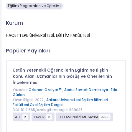
Eğitim Programları ve Öğretim
Kurum
HACETTEPE ÜNİVERSİTESİ, EĞİTİM FAKÜLTESİ
Popüler Yayınları
Üstün Yetenekli Öğrencilerin Eğitimine İlişkin
Konu Alanı Uzmanlarının Görüş ve Önerilerinin
İncelenmesi
Yazarlar:
Özlenen Özdiyar
,
Abdul Samet Demirkaya
,
Eda
Gürlen
Yayın Bilgisi: 2022 ,
Ankara Üniversitesi Eğitim Bilimleri
Fakültesi Özel Eğitim Dergisi
DOI: 10.21565/ozelegitimdergisi.899035
ATIF
FAVORİ
TOPLAM İNDİRİLME SAYISI
2
2
2966