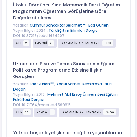
İlkokul Dördüncü Sınıf Matematik Dersi Öğretim
Programı’nın Öğretmen Görüşlerine Göre
Değerlendirilmesi
Yazarlar:
Cumhur Sancaktar Selamet
,
Eda Gürlen
Yayın Bilgisi: 2024 ,
Türk Eğitim Bilimleri Dergisi
DOI: 10.37217/tebd.1434207
ATIF
FAVORİ
TOPLAM İNDİRİLME SAYISI
2
2
1879
Uzmanların Pısa ve Tımms Sınavlarının Eğitim
Politika ve Programlarına Etkisine İlişkin
Görüşleri
Yazarlar:
Eda Gürlen
,
Abdul Samet Demirkaya
,
Nuri
Doğan
Yayın Bilgisi: 2019 ,
Mehmet Akif Ersoy Üniversitesi Eğitim
Fakültesi Dergisi
DOI: 10.21764/maeuefd.599615
ATIF
FAVORİ
TOPLAM İNDİRİLME SAYISI
15
1
12409
Yüksek başarılı yetişkinlerin eğitim yaşantılarına