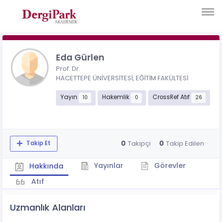
Eda Gürlen
Prof. Dr.
HACETTEPE ÜNİVERSİTESİ, EĞİTİM FAKÜLTESİ
Yayın
Hakemlik
CrossRef Atıf
10
0
26
0
0
Takipçi
Takip Edilen
Takip Et
Yayınlar
Görevler
Hakkında
Atıf
Uzmanlık Alanları