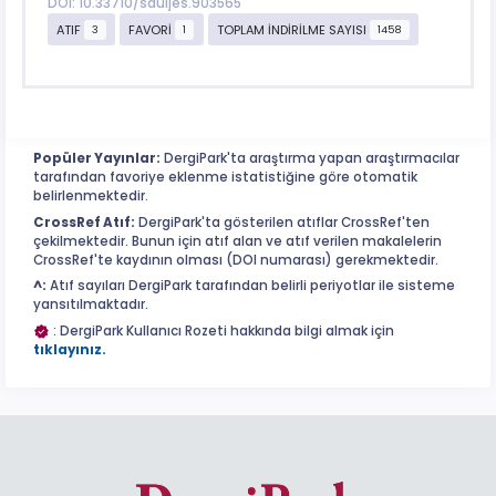
DOI: 10.33710/sduijes.903565
ATIF
FAVORİ
TOPLAM İNDİRİLME SAYISI
3
1
1458
Popüler Yayınlar:
DergiPark'ta araştırma yapan araştırmacılar
tarafından favoriye eklenme istatistiğine göre otomatik
belirlenmektedir.
CrossRef Atıf:
DergiPark'ta gösterilen atıflar CrossRef'ten
çekilmektedir. Bunun için atıf alan ve atıf verilen makalelerin
CrossRef'te kaydının olması (DOI numarası) gerekmektedir.
^:
Atıf sayıları DergiPark tarafından belirli periyotlar ile sisteme
yansıtılmaktadır.
: DergiPark Kullanıcı Rozeti hakkında bilgi almak için
tıklayınız.