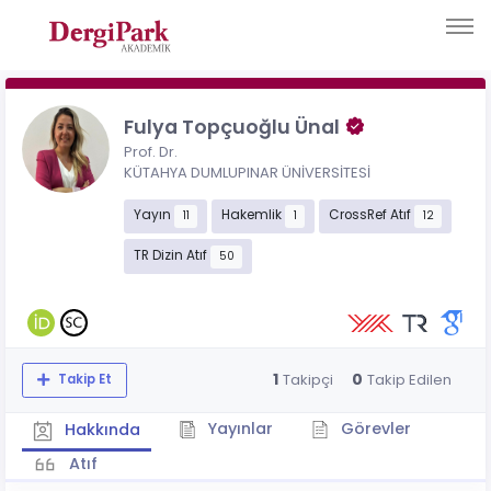
Fulya Topçuoğlu Ünal
Prof. Dr.
KÜTAHYA DUMLUPINAR ÜNİVERSİTESİ
Yayın
Hakemlik
CrossRef Atıf
11
1
12
TR Dizin Atıf
50
1
0
Takipçi
Takip Edilen
Takip Et
Yayınlar
Görevler
Hakkında
Atıf