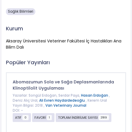
Sağlık Bilimleri
Kurum
Aksaray Üniversitesi Veteriner Fakültesi İç Hastalıkları Ana
Bilim Dalı
Popüler Yayınları
Abomazumun Sola ve Sağa Deplasmanlarında
Klinoptilolit Uygulaması
Yazarlar: Songül Erdoğan, Serdar Paşa,
Hasan Erdoğan
,
Deniz Alıç Ural,
Ali Evren Haydardedeoğlu
, Kerem Ural
Yayın Bilgisi: 2018 ,
Van Veterinary Journal
DOI: -
ATIF
FAVORİ
TOPLAM İNDİRİLME SAYISI
0
1
2189