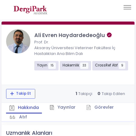
Ali Evren Haydardedeoğlu
Prof. Dr.
Aksaray Üniversitesi Veteriner Fakültesi İç
Hastalıkları Ana Bilim Dalı
Yayın
Hakemlik
CrossRef Atıf
15
33
9
1
0
Takipçi
Takip Edilen
Takip Et
Yayınlar
Görevler
Hakkında
Atıf
Uzmanlık Alanları