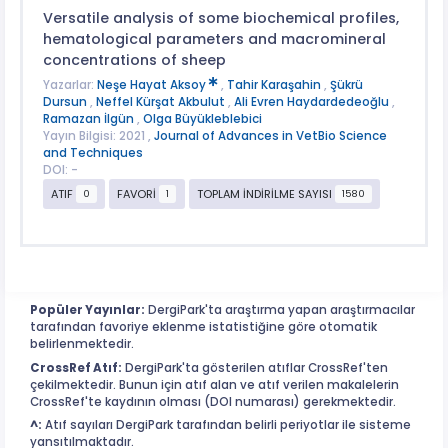
Versatile analysis of some biochemical profiles,
hematological parameters and macromineral
concentrations of sheep
Yazarlar:
Neşe Hayat Aksoy
,
Tahir Karaşahin
,
Şükrü
Dursun
,
Neffel Kürşat Akbulut
,
Ali Evren Haydardedeoğlu
,
Ramazan İlgün
,
Olga Büyükleblebici
Yayın Bilgisi: 2021 ,
Journal of Advances in VetBio Science
and Techniques
DOI: -
ATIF
FAVORİ
TOPLAM İNDİRİLME SAYISI
0
1
1580
Popüler Yayınlar:
DergiPark'ta araştırma yapan araştırmacılar
tarafından favoriye eklenme istatistiğine göre otomatik
belirlenmektedir.
CrossRef Atıf:
DergiPark'ta gösterilen atıflar CrossRef'ten
çekilmektedir. Bunun için atıf alan ve atıf verilen makalelerin
CrossRef'te kaydının olması (DOI numarası) gerekmektedir.
^:
Atıf sayıları DergiPark tarafından belirli periyotlar ile sisteme
yansıtılmaktadır.