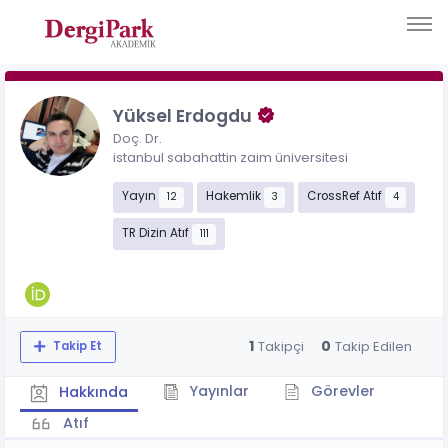
Yüksel Erdogdu
Doç. Dr.
istanbul sabahattin zaim üniversitesi
Yayın
Hakemlik
CrossRef Atıf
12
3
4
TR Dizin Atıf
111
1
0
Takipçi
Takip Edilen
Takip Et
Yayınlar
Görevler
Hakkında
Atıf