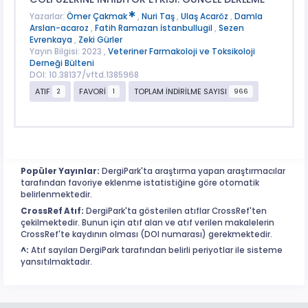
Yazarlar:
Ömer Çakmak
,
Nuri Taş
,
Ulaş Acaröz
,
Damla
Arslan-acaroz
,
Fatih Ramazan İstanbullugil
,
Sezen
Evrenkaya
,
Zeki Gürler
Yayın Bilgisi: 2023 ,
Veteriner Farmakoloji ve Toksikoloji
Derneği Bülteni
DOI: 10.38137/vftd.1385968
ATIF
FAVORİ
TOPLAM İNDİRİLME SAYISI
2
1
966
Popüler Yayınlar:
DergiPark'ta araştırma yapan araştırmacılar
tarafından favoriye eklenme istatistiğine göre otomatik
belirlenmektedir.
CrossRef Atıf:
DergiPark'ta gösterilen atıflar CrossRef'ten
çekilmektedir. Bunun için atıf alan ve atıf verilen makalelerin
CrossRef'te kaydının olması (DOI numarası) gerekmektedir.
^:
Atıf sayıları DergiPark tarafından belirli periyotlar ile sisteme
yansıtılmaktadır.