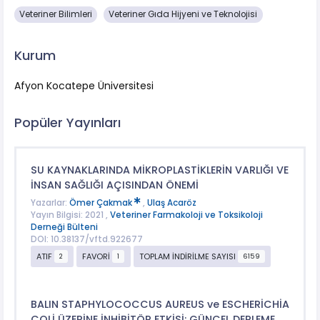
Veteriner Bilimleri
Veteriner Gıda Hijyeni ve Teknolojisi
Kurum
Afyon Kocatepe Üniversitesi
Popüler Yayınları
SU KAYNAKLARINDA MİKROPLASTİKLERİN VARLIĞI VE
İNSAN SAĞLIĞI AÇISINDAN ÖNEMİ
Yazarlar:
Ömer Çakmak
,
Ulaş Acaröz
Yayın Bilgisi: 2021 ,
Veteriner Farmakoloji ve Toksikoloji
Derneği Bülteni
DOI: 10.38137/vftd.922677
ATIF
FAVORİ
TOPLAM İNDİRİLME SAYISI
2
1
6159
BALIN STAPHYLOCOCCUS AUREUS ve ESCHERİCHİA
COLİ ÜZERİNE İNHİBİTÖR ETKİSİ: GÜNCEL DERLEME