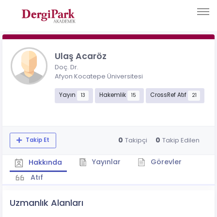
Ulaş Acaröz
Doç. Dr.
Afyon Kocatepe Üniversitesi
Yayın
Hakemlik
CrossRef Atıf
13
15
21
0
0
Takipçi
Takip Edilen
Takip Et
Yayınlar
Görevler
Hakkında
Atıf
Uzmanlık Alanları