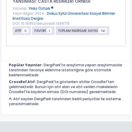
YANSIMASI: CASTA RESİMLERİ ÖRNEĞİ
Yazarlar:
Yıldız Öztürk
Yayın Bilgisi: 2024 ,
Dokuz Eylül Üniversitesi Sosyal Bilimler
Enstitüsü Dergisi
DOI: 10.16953/deusosbil.1468715
ATIF
FAVORİ
TOPLAM İNDİRİLME SAYISI
0
1
741
Popüler Yayınlar:
DergiPark'ta araştırma yapan araştırmacılar
tarafından favoriye eklenme istatistiğine göre otomatik
belirlenmektedir.
CrossRef Atıf:
DergiPark'ta gösterilen atıflar CrossRef'ten
çekilmektedir. Bunun için atıf alan ve atıf verilen makalelerin
CrossRef'te kaydının olması (DOI numarası) gerekmektedir.
^:
Atıf sayıları DergiPark tarafından belirli periyotlar ile sisteme
yansıtılmaktadır.