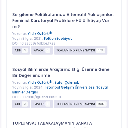
Sergileme Politikalarında Alternatif Yaklaşımlar:
Feminist Küratöryal Pratiklere Hâlâ İhtiyaç Var
mı?
Yazarlar:
Yıldız Öztürk
Yayın Bilgisi: 2021 ,
Folklor/Edebiyat
DOI: 10.22559/folklor.1728
ATIF
FAVORİ
TOPLAM İNDİRİLME SAYISI
0
1
803
Sosyal Bilimlerde Araştırma Etiği Üzerine Genel
Bir Değerlendirme
Yazarlar:
Yıldız Öztürk
,
Zafer Çakmak
Yayın Bilgisi: 2024 ,
İstanbul Gelişim Üniversitesi Sosyal
Bilimler Dergisi
DOI: 10.17336/igusbd.1319501
ATIF
FAVORİ
TOPLAM İNDİRİLME SAYISI
0
1
2083
TOPLUMSAL TABAKALAŞMANIN SANATA