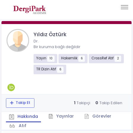
Yıldız Öztürk
Dr.
Bir kuruma bağlı değildir
Yayın
Hakemlik
CrossRef Atıf
10
6
2
TR Dizin Atıf
6
1
0
Takipçi
Takip Edilen
Takip Et
Yayınlar
Görevler
Hakkında
Atıf