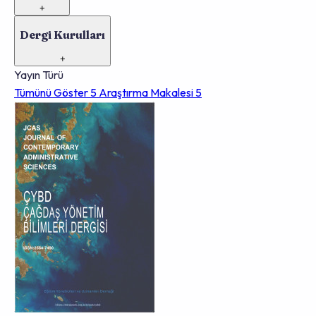
+
Dergi Kurulları
+
Yayın Türü
Tümünü Göster
5
Araştırma Makalesi
5