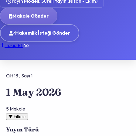
Yayın Modeli: Süreli Yayın (Nisan - Ekim)
Makale Gönder
Hakemlik İsteği Gönder
Takip Et
46
Cilt 13 , Sayı 1
1 May 2026
5 Makale
Filtrele
Yayın Türü