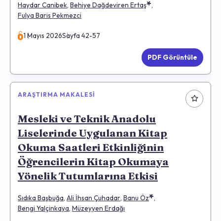
*
Haydar Canibek
,
Behiye Dağdeviren Ertaş
,
Fulya Baris Pekmezci
1 Mayıs 2026
Sayfa 42-57
PDF Görüntüle
ARAŞTIRMA MAKALESI
Mesleki ve Teknik Anadolu
Liselerinde Uygulanan Kitap
Okuma Saatleri Etkinliğinin
Öğrencilerin Kitap Okumaya
Yönelik Tutumlarına Etkisi
*
Sıdıka Başbuğa
,
Ali İhsan Çuhadar
,
Banu Öz
,
Bengi Yalçinkaya
,
Müzeyyen Erdağı