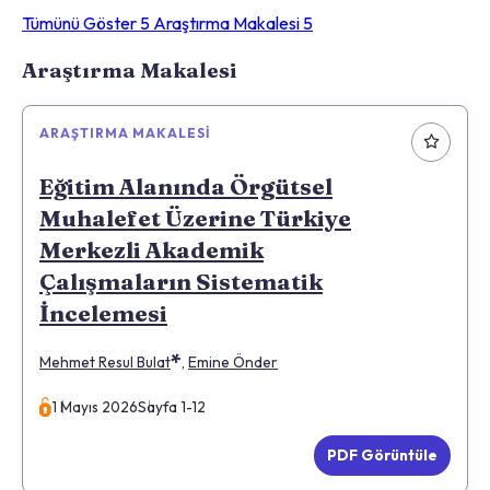
Tümünü Göster
5
Araştırma Makalesi
5
Makaleler
Araştırma Makalesi
ARAŞTIRMA MAKALESI
Eğitim Alanında Örgütsel
Muhalefet Üzerine Türkiye
Merkezli Akademik
Çalışmaların Sistematik
İncelemesi
*
Mehmet Resul Bulat
,
Emine Önder
1 Mayıs 2026
Sayfa 1-12
PDF Görüntüle