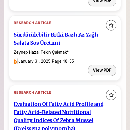
View PDF
RESEARCH ARTICLE
Sürdürülebilir Bitki Bazlı Az Yağlı
Salata Sos Üretimi
Zeynep Hazal Tekin Çakmak
*
|
January 31, 2025
|
Page 48-55
View PDF
RESEARCH ARTICLE
Evaluation Of Fatty Acid Profile and
Fatty Acid-Related Nutritional
Quality Indices Of Zebra Mussel
(Dreissena polymorpha)