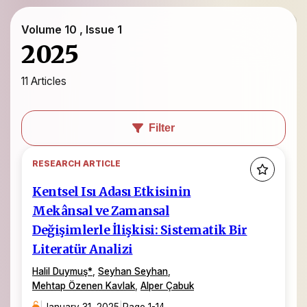
Volume 10 , Issue 1
2025
11 Articles
Filter
RESEARCH ARTICLE
Kentsel Isı Adası Etkisinin
Mekânsal ve Zamansal
Değişimlerle İlişkisi: Sistematik Bir
Literatür Analizi
Halil Duymuş
*
,
Seyhan Seyhan
,
Mehtap Özenen Kavlak
,
Alper Çabuk
|
January 31, 2025
|
Page 1-14