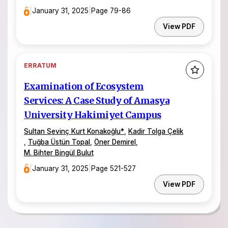
|
January 31, 2025
|
Page 79-86
View PDF
ERRATUM
Examination of Ecosystem
Services: A Case Study of Amasya
University Hakimiyet Campus
Sultan Sevinç Kurt Konakoğlu
*
,
Kadir Tolga Çelik
,
Tuğba Üstün Topal
,
Öner Demirel
,
M. Bihter Bingül Bulut
|
January 31, 2025
|
Page 521-527
View PDF