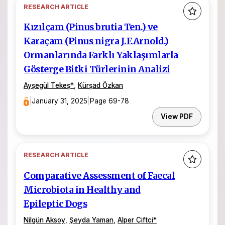
RESEARCH ARTICLE
Kızılçam (Pinus brutia Ten.) ve
Karaçam (Pinus nigra J.F.Arnold.)
Ormanlarında Farklı Yaklaşımlarla
Gösterge Bitki Türlerinin Analizi
Ayşegül Tekeş
*
,
Kürşad Özkan
|
January 31, 2025
|
Page 69-78
View PDF
RESEARCH ARTICLE
Comparative Assessment of Faecal
Microbiota in Healthy and
Epileptic Dogs
Nilgün Aksoy
,
Şeyda Yaman
,
Alper Çiftci
*