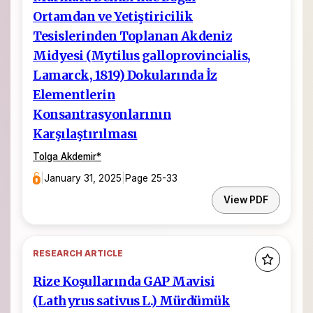
Ortamdan ve Yetiştiricilik
Tesislerinden Toplanan Akdeniz
Midyesi (Mytilus galloprovincialis,
Lamarck, 1819) Dokularında İz
Elementlerin
Konsantrasyonlarının
Karşılaştırılması
Tolga Akdemir
*
|
January 31, 2025
|
Page 25-33
View PDF
RESEARCH ARTICLE
Rize Koşullarında GAP Mavisi
(Lathyrus sativus L.) Mürdümük