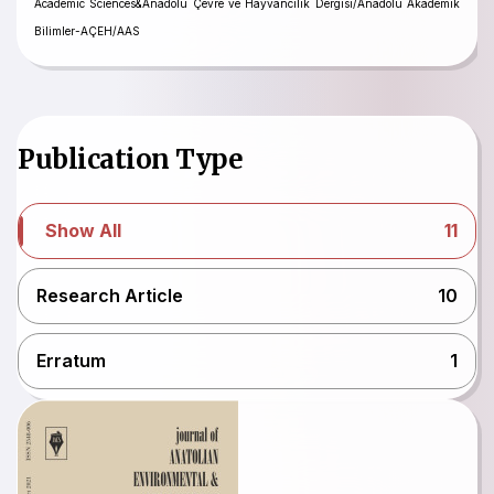
Academic Sciences&Anadolu Çevre ve Hayvancılık Dergisi/Anadolu Akademik
Bilimler-AÇEH/AAS
Publication Type
Show All
11
Research Article
10
Erratum
1