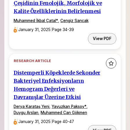
Çeşidinin Fenolojik, Morfolojik ve
Kalite Özelliklerinin Belirlenmesi
Muhammed İkbal Çatal
*
,
Cengiz Sancak
|
January 31, 2025
|
Page 34-39
View PDF
RESEARCH ARTICLE
Distemperli Köpeklerde Sekonder
Bakteriyel Enfeksiyonların
Hemogram Değerleri ve
Davranışlar Üzerine Etkisi
Derya Karataş Yeni
,
Yavuzkan Paksoy
*
,
Duygu Arslan
,
Muhammed Can Gökmen
|
January 31, 2025
|
Page 40-47