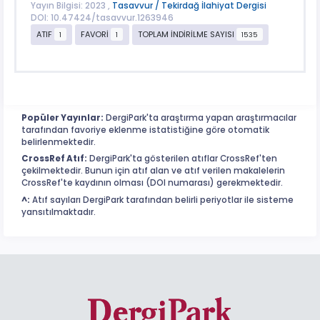
Yayın Bilgisi: 2023 ,
Tasavvur / Tekirdağ İlahiyat Dergisi
DOI: 10.47424/tasavvur.1263946
ATIF
FAVORİ
TOPLAM İNDİRİLME SAYISI
1
1
1535
Popüler Yayınlar:
DergiPark'ta araştırma yapan araştırmacılar
tarafından favoriye eklenme istatistiğine göre otomatik
belirlenmektedir.
CrossRef Atıf:
DergiPark'ta gösterilen atıflar CrossRef'ten
çekilmektedir. Bunun için atıf alan ve atıf verilen makalelerin
CrossRef'te kaydının olması (DOI numarası) gerekmektedir.
^:
Atıf sayıları DergiPark tarafından belirli periyotlar ile sisteme
yansıtılmaktadır.