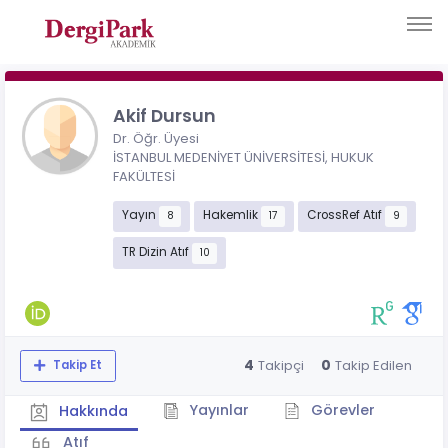
Akif Dursun
Dr. Öğr. Üyesi
İSTANBUL MEDENİYET ÜNİVERSİTESİ, HUKUK
FAKÜLTESİ
Yayın
Hakemlik
CrossRef Atıf
8
17
9
TR Dizin Atıf
10
4
0
Takipçi
Takip Edilen
Takip Et
Yayınlar
Görevler
Hakkında
Atıf