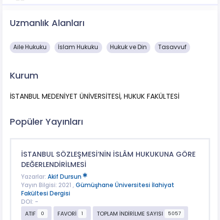
Uzmanlık Alanları
Aile Hukuku
İslam Hukuku
Hukuk ve Din
Tasavvuf
Kurum
İSTANBUL MEDENİYET ÜNİVERSİTESİ, HUKUK FAKÜLTESİ
Popüler Yayınları
İSTANBUL SÖZLEŞMESİ’NİN İSLÂM HUKUKUNA GÖRE
DEĞERLENDİRİLMESİ
Yazarlar:
Akif Dursun
Yayın Bilgisi: 2021 ,
Gümüşhane Üniversitesi İlahiyat
Fakültesi Dergisi
DOI: -
ATIF
FAVORİ
TOPLAM İNDİRİLME SAYISI
0
1
5057