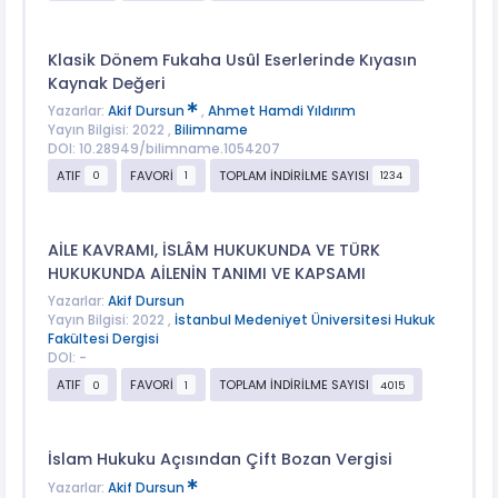
Klasik Dönem Fukaha Usûl Eserlerinde Kıyasın
Kaynak Değeri
Yazarlar:
Akif Dursun
,
Ahmet Hamdi Yıldırım
Yayın Bilgisi: 2022 ,
Bilimname
DOI: 10.28949/bilimname.1054207
ATIF
FAVORİ
TOPLAM İNDİRİLME SAYISI
0
1
1234
AİLE KAVRAMI, İSLÂM HUKUKUNDA VE TÜRK
HUKUKUNDA AİLENİN TANIMI VE KAPSAMI
Yazarlar:
Akif Dursun
Yayın Bilgisi: 2022 ,
İstanbul Medeniyet Üniversitesi Hukuk
Fakültesi Dergisi
DOI: -
ATIF
FAVORİ
TOPLAM İNDİRİLME SAYISI
0
1
4015
İslam Hukuku Açısından Çift Bozan Vergisi
Yazarlar:
Akif Dursun