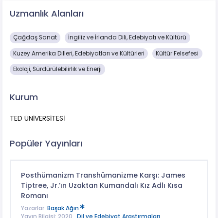
Uzmanlık Alanları
Çağdaş Sanat
İngiliz ve İrlanda Dili, Edebiyatı ve Kültürü
Kuzey Amerika Dilleri, Edebiyatları ve Kültürleri
Kültür Felsefesi
Ekoloji, Sürdürülebilirlik ve Enerji
Kurum
TED ÜNİVERSİTESİ
Popüler Yayınları
Posthümanizm Transhümanizme Karşı: James
Tiptree, Jr.’ın Uzaktan Kumandalı Kız Adlı Kısa
Romanı
Yazarlar:
Başak Ağın
Yayın Bilgisi: 2020 ,
Dil ve Edebiyat Araştırmaları