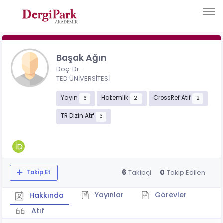
Başak Ağın
Doç. Dr.
TED ÜNİVERSİTESİ
Yayın
Hakemlik
CrossRef Atıf
6
21
2
TR Dizin Atıf
3
6
0
Takipçi
Takip Edilen
Takip Et
Yayınlar
Görevler
Hakkında
Atıf