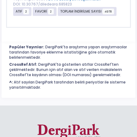
DOI: 10.30767/diledeara.685823
ATIF
FAVORİ
TOPLAM İNDİRİLME SAYISI
2
2
4978
Popüler Yayınlar:
DergiPark'ta araştırma yapan araştırmacılar
tarafından favoriye eklenme istatistiğine göre otomatik
belirlenmektedir.
CrossRef Atıf:
DergiPark'ta gösterilen atıflar CrossRef'ten
çekilmektedir. Bunun için atıf alan ve atıf verilen makalelerin
CrossRef'te kaydının olması (DOI numarası) gerekmektedir.
^:
Atıf sayıları DergiPark tarafından belirli periyotlar ile sisteme
yansıtılmaktadır.