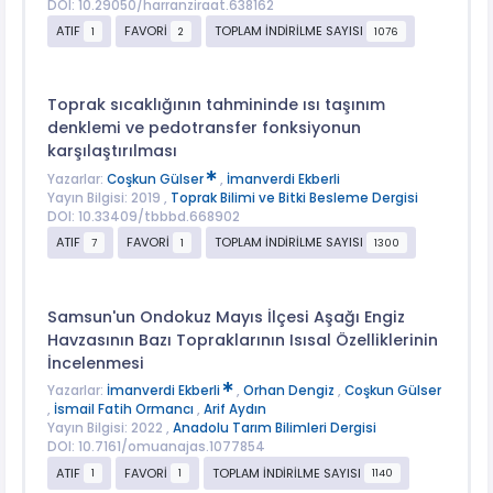
DOI: 10.29050/harranziraat.638162
ATIF
FAVORİ
TOPLAM İNDİRİLME SAYISI
1
2
1076
Toprak sıcaklığının tahmininde ısı taşınım
denklemi ve pedotransfer fonksiyonun
karşılaştırılması
Yazarlar:
Coşkun Gülser
,
İmanverdi Ekberli
Yayın Bilgisi: 2019 ,
Toprak Bilimi ve Bitki Besleme Dergisi
DOI: 10.33409/tbbbd.668902
ATIF
FAVORİ
TOPLAM İNDİRİLME SAYISI
7
1
1300
Samsun'un Ondokuz Mayıs İlçesi Aşağı Engiz
Havzasının Bazı Topraklarının Isısal Özelliklerinin
İncelenmesi
Yazarlar:
İmanverdi Ekberli
,
Orhan Dengiz
,
Coşkun Gülser
,
İsmail Fatih Ormancı
,
Arif Aydın
Yayın Bilgisi: 2022 ,
Anadolu Tarım Bilimleri Dergisi
DOI: 10.7161/omuanajas.1077854
ATIF
FAVORİ
TOPLAM İNDİRİLME SAYISI
1
1
1140