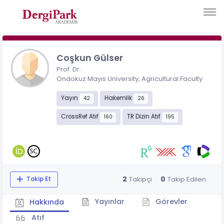
Coşkun Gülser
Prof. Dr.
Ondokuz Mayıs University, Agricultural Faculty
Yayın
Hakemlik
42
26
CrossRef Atıf
TR Dizin Atıf
160
195
2
0
Takipçi
Takip Edilen
Takip Et
Yayınlar
Görevler
Hakkında
Atıf