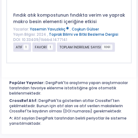
Fındık atık kompostunun fındıkta verim ve yaprak
makro besin elementi içeriğine etkisi
Yazarlar:
Yasemin Yavuzkılıç
,
Coşkun Gülser
Yayın Bilgisi: 2024 ,
Toprak Bilimi ve Bitki Besleme Dergisi
DOI: 10.33409/tbbbd.1477141
ATIF
FAVORİ
TOPLAM İNDİRİLME SAYISI
1
1
1061
Popüler Yayınlar:
DergiPark'ta araştırma yapan araştırmacılar
tarafından favoriye eklenme istatistiğine göre otomatik
belirlenmektedir.
CrossRef Atıf:
DergiPark'ta gösterilen atıflar CrossRef'ten
çekilmektedir. Bunun için atıf alan ve atıf verilen makalelerin
CrossRef'te kaydının olması (DOI numarası) gerekmektedir.
^:
Atıf sayıları DergiPark tarafından belirli periyotlar ile sisteme
yansıtılmaktadır.