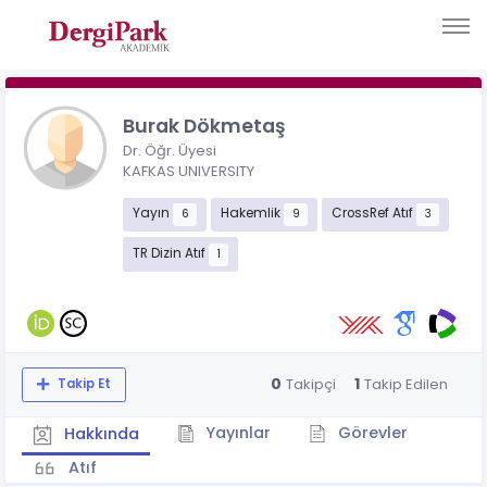
Burak Dökmetaş
Dr. Öğr. Üyesi
KAFKAS UNIVERSITY
Yayın
Hakemlik
CrossRef Atıf
6
9
3
TR Dizin Atıf
1
0
1
Takipçi
Takip Edilen
Takip Et
Yayınlar
Görevler
Hakkında
Atıf