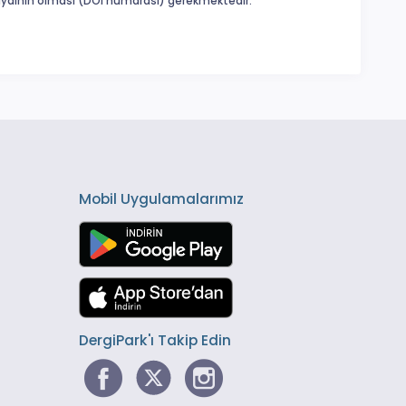
 kaydının olması (DOI numarası) gerekmektedir.
Mobil Uygulamalarımız
DergiPark'ı Takip Edin