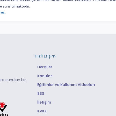
ekilmektedir. Bunun için atıf alan ve atıf verilen makalelerin CrossRef'te
eme yansıtılmaktadır.
nız.
Hızlı Erişim
Dergiler
Konular
ra sunulan bir
Eğitimler ve Kullanım Videoları
SSS
İletişim
KVKK