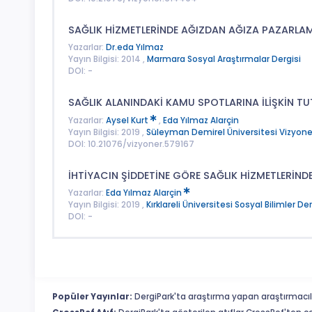
SAĞLIK HİZMETLERİNDE AĞIZDAN AĞIZA PAZARLA
Yazarlar:
Dr.eda Yılmaz
Yayın Bilgisi: 2014 ,
Marmara Sosyal Araştırmalar Dergisi
DOI: -
SAĞLIK ALANINDAKİ KAMU SPOTLARINA İLİŞKİN TUT
Yazarlar:
Aysel Kurt
,
Eda Yılmaz Alarçin
Yayın Bilgisi: 2019 ,
Süleyman Demirel Üniversitesi Vizyoner
DOI: 10.21076/vizyoner.579167
İHTİYACIN ŞİDDETİNE GÖRE SAĞLIK HİZMETLERİNDE 
Yazarlar:
Eda Yılmaz Alarçin
Yayın Bilgisi: 2019 ,
Kırklareli Üniversitesi Sosyal Bilimler Der
DOI: -
Popüler Yayınlar:
DergiPark'ta araştırma yapan araştırmacıl