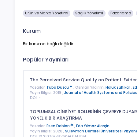
Ürün ve Marka Yönetimi
Sağlık Yönetimi
Pazarlama
Kurum
Bir kuruma bağlı değildir
Popüler Yayınları
The Perceived Service Quality on Patient: Evide
Yazarlar:
Tuba Düzcü
, Osman Yıldırım,
Haluk Zülfikar
,
Ed
Yayın Bilgisi: 2019 ,
Journal of Health Systems and Policie
DOI: -
TOPLUMSAL CİNSİYET ROLLERİNİN ÇEVREYE DUYARL
YÖNELİK BİR ARAŞTIRMA
Yazarlar:
Esen Dablan
,
Eda Yılmaz Alarçin
Yayın Bilgisi: 2020 ,
Süleyman Demirel Üniversitesi Vizyone
DOI: 10.21076/vizyoner.614494