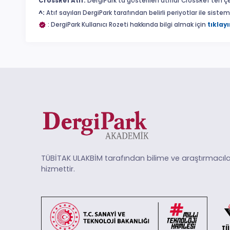
CrossRef Atıf:
DergiPark'ta gösterilen atıflar CrossRef'ten ç
^:
Atıf sayıları DergiPark tarafından belirli periyotlar ile sist
: DergiPark Kullanıcı Rozeti hakkında bilgi almak için
tıklayı
TÜBİTAK ULAKBİM tarafından bilime ve araştırmacıla
hizmettir.