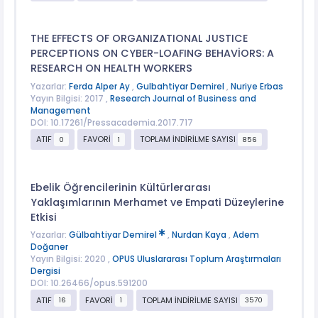
THE EFFECTS OF ORGANIZATIONAL JUSTICE
PERCEPTIONS ON CYBER-LOAFING BEHAVİORS: A
RESEARCH ON HEALTH WORKERS
Yazarlar:
Ferda Alper Ay
,
Gulbahtiyar Demirel
,
Nuriye Erbas
Yayın Bilgisi: 2017 ,
Research Journal of Business and
Management
DOI: 10.17261/Pressacademia.2017.717
ATIF
FAVORİ
TOPLAM İNDİRİLME SAYISI
0
1
856
Ebelik Öğrencilerinin Kültürlerarası
Yaklaşımlarının Merhamet ve Empati Düzeylerine
Etkisi
Yazarlar:
Gülbahtiyar Demirel
,
Nurdan Kaya
,
Adem
Doğaner
Yayın Bilgisi: 2020 ,
OPUS Uluslararası Toplum Araştırmaları
Dergisi
DOI: 10.26466/opus.591200
ATIF
FAVORİ
TOPLAM İNDİRİLME SAYISI
16
1
3570