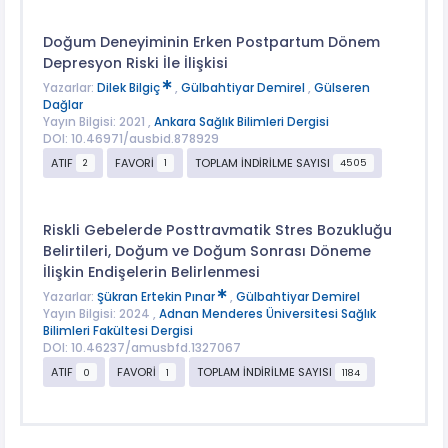
Doğum Deneyiminin Erken Postpartum Dönem
Depresyon Riski İle İlişkisi
Yazarlar:
Dilek Bilgiç
,
Gülbahtiyar Demirel
,
Gülseren
Dağlar
Yayın Bilgisi: 2021 ,
Ankara Sağlık Bilimleri Dergisi
DOI: 10.46971/ausbid.878929
ATIF
FAVORİ
TOPLAM İNDİRİLME SAYISI
2
1
4505
Riskli Gebelerde Posttravmatik Stres Bozukluğu
Belirtileri, Doğum ve Doğum Sonrası Döneme
İlişkin Endişelerin Belirlenmesi
Yazarlar:
Şükran Ertekin Pınar
,
Gülbahtiyar Demirel
Yayın Bilgisi: 2024 ,
Adnan Menderes Üniversitesi Sağlık
Bilimleri Fakültesi Dergisi
DOI: 10.46237/amusbfd.1327067
ATIF
FAVORİ
TOPLAM İNDİRİLME SAYISI
0
1
1184