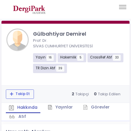
Gülbahtiyar Demirel
Prof. Dr.
SİVAS CUMHURİYET ÜNİVERSİTESİ
Yayın
Hakemlik
CrossRef Atıf
16
5
33
TR Dizin Atıf
39
2
0
Takipçi
Takip Edilen
Takip Et
Yayınlar
Görevler
Hakkında
Atıf