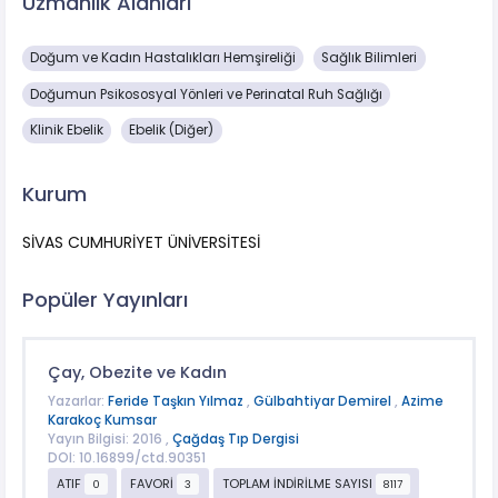
Uzmanlık Alanları
Doğum ve Kadın Hastalıkları Hemşireliği
Sağlık Bilimleri
Doğumun Psikososyal Yönleri ve Perinatal Ruh Sağlığı
Klinik Ebelik
Ebelik (Diğer)
Kurum
SİVAS CUMHURİYET ÜNİVERSİTESİ
Popüler Yayınları
Çay, Obezite ve Kadın
Yazarlar:
Feride Taşkın Yılmaz
,
Gülbahtiyar Demirel
,
Azime
Karakoç Kumsar
Yayın Bilgisi: 2016 ,
Çağdaş Tıp Dergisi
DOI: 10.16899/ctd.90351
ATIF
FAVORİ
TOPLAM İNDİRİLME SAYISI
0
3
8117