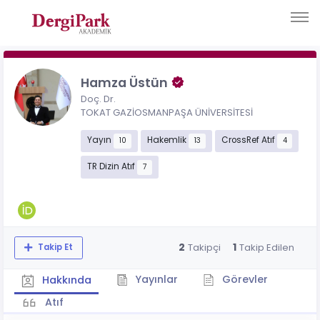
Hamza Üstün
Doç. Dr.
TOKAT GAZİOSMANPAŞA ÜNİVERSİTESİ
Yayın
Hakemlik
CrossRef Atıf
10
13
4
TR Dizin Atıf
7
2
1
Takipçi
Takip Edilen
Takip Et
Yayınlar
Görevler
Hakkında
Atıf