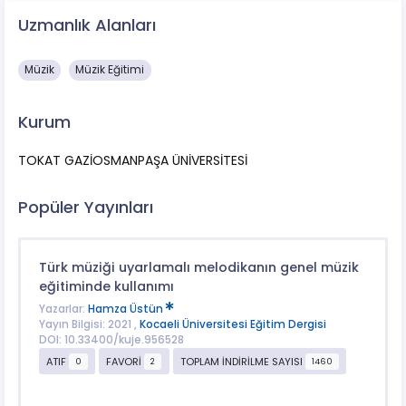
Uzmanlık Alanları
Müzik
Müzik Eğitimi
Kurum
TOKAT GAZİOSMANPAŞA ÜNİVERSİTESİ
Popüler Yayınları
Türk müziği uyarlamalı melodikanın genel müzik
eğitiminde kullanımı
Yazarlar:
Hamza Üstün
Yayın Bilgisi: 2021 ,
Kocaeli Üniversitesi Eğitim Dergisi
DOI: 10.33400/kuje.956528
ATIF
FAVORİ
TOPLAM İNDİRİLME SAYISI
0
2
1460