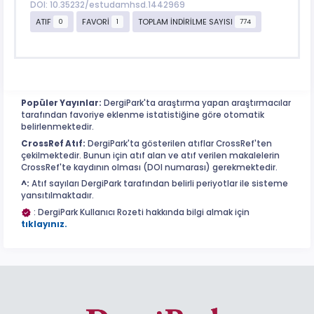
DOI: 10.35232/estudamhsd.1442969
ATIF
FAVORİ
TOPLAM İNDİRİLME SAYISI
0
1
774
Popüler Yayınlar:
DergiPark'ta araştırma yapan araştırmacılar
tarafından favoriye eklenme istatistiğine göre otomatik
belirlenmektedir.
CrossRef Atıf:
DergiPark'ta gösterilen atıflar CrossRef'ten
çekilmektedir. Bunun için atıf alan ve atıf verilen makalelerin
CrossRef'te kaydının olması (DOI numarası) gerekmektedir.
^:
Atıf sayıları DergiPark tarafından belirli periyotlar ile sisteme
yansıtılmaktadır.
: DergiPark Kullanıcı Rozeti hakkında bilgi almak için
tıklayınız.