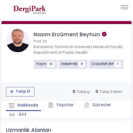
Nazım Ercüment Beyhun
Prof. Dr.
Karadeniz Technical University Medical Faculty
Department of Public Health
Yayın
Hakemlik
CrossRef Atıf
19
8
7
0
0
Takipçi
Takip Edilen
Takip Et
Yayınlar
Görevler
Hakkında
Atıf
Uzmanlık Alanları