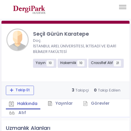
Seçil Gürün Karatepe
Doç.
İSTANBUL AREL ÜNİVERSİTESİ, İKTİSADİ VE İDARİ
BİLİMLER FAKÜLTESİ
Yayın
Hakemlik
CrossRef Atıf
10
10
21
3
0
Takipçi
Takip Edilen
Takip Et
Yayınlar
Görevler
Hakkında
Atıf
Uzmanlık Alanları