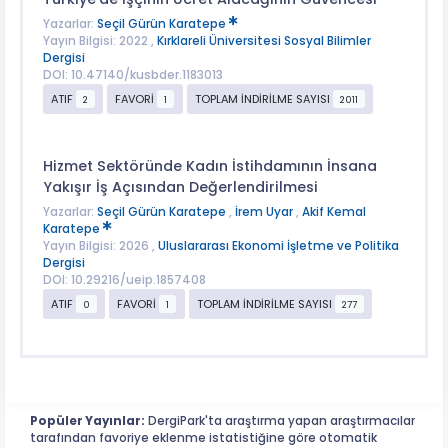
Yazarlar:
Seçil Gürün Karatepe
Yayın Bilgisi: 2022 ,
Kırklareli Üniversitesi Sosyal Bilimler
Dergisi
DOI: 10.47140/kusbder.1183013
ATIF
FAVORİ
TOPLAM İNDİRİLME SAYISI
2
1
2011
Hizmet Sektöründe Kadın İstihdamının İnsana
Yakışır İş Açısından Değerlendirilmesi
Yazarlar:
Seçil Gürün Karatepe
,
İrem Uyar
,
Akif Kemal
Karatepe
Yayın Bilgisi: 2026 ,
Uluslararası Ekonomi İşletme ve Politika
Dergisi
DOI: 10.29216/ueip.1857408
ATIF
FAVORİ
TOPLAM İNDİRİLME SAYISI
0
1
277
Popüler Yayınlar:
DergiPark'ta araştırma yapan araştırmacılar
tarafından favoriye eklenme istatistiğine göre otomatik