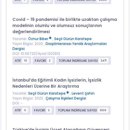
Covid – 19 pandemisi ile birlikte uzaktan çalışma
modelinin olumlu ve olumsuz sonuçlarının
değerlendirilmesi
Yazarlar:
Öznur Biber
,
Seçil Gürün Karatepe
Yayın Bilgisi: 2023 ,
Disiplinlerarası Yenilik Araştırmaları
Dergisi
DOI: 10.56723/dyad.1202813
ATIF
FAVORİ
TOPLAM İNDİRİLME SAYISI
10
2
3471
İstanbul’da Eğitimli Kadın İşsizlerin, İşsizlik
Nedenleri Üzerine Bir Araştırma
Yazarlar:
Seçil Gürün Karatepe
,
Levent Şahin
Yayın Bilgisi: 2023 ,
Çalışma İlişkileri Dergisi
DOI: -
ATIF
FAVORİ
TOPLAM İNDİRİLME SAYISI
0
2
1269
Türkiye'de İşçinin Ücret Alacağının Güvencesi