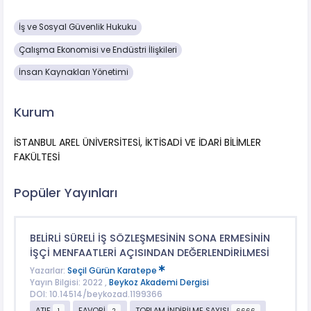
İş ve Sosyal Güvenlik Hukuku
Çalışma Ekonomisi ve Endüstri İlişkileri
İnsan Kaynakları Yönetimi
Kurum
İSTANBUL AREL ÜNİVERSİTESİ, İKTİSADİ VE İDARİ BİLİMLER
FAKÜLTESİ
Popüler Yayınları
BELİRLİ SÜRELİ İŞ SÖZLEŞMESİNİN SONA ERMESİNİN
İŞÇİ MENFAATLERİ AÇISINDAN DEĞERLENDİRİLMESİ
Yazarlar:
Seçil Gürün Karatepe
Yayın Bilgisi: 2022 ,
Beykoz Akademi Dergisi
DOI: 10.14514/beykozad.1199366
ATIF
FAVORİ
TOPLAM İNDİRİLME SAYISI
1
2
6666