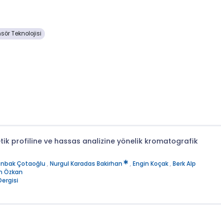
sör Teknolojisi
k profiline ve hassas analizine yönelik kromatografik
anbak Çotaoğlu
,
Nurgul Karadas Bakirhan
,
Engin Koçak
,
Berk Alp
ın Özkan
Dergisi