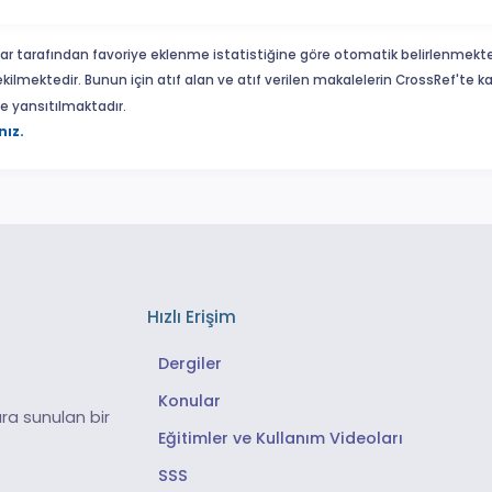
ar tarafından favoriye eklenme istatistiğine göre otomatik belirlenmekte
ekilmektedir. Bunun için atıf alan ve atıf verilen makalelerin CrossRef'te
eme yansıtılmaktadır.
nız.
Hızlı Erişim
Dergiler
Konular
ra sunulan bir
Eğitimler ve Kullanım Videoları
SSS