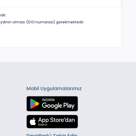
dir.
 kaydının olması (DOI numarası) gerekmektedir.
Mobil Uygulamalarımız
DergiPark'ı Takip Edin