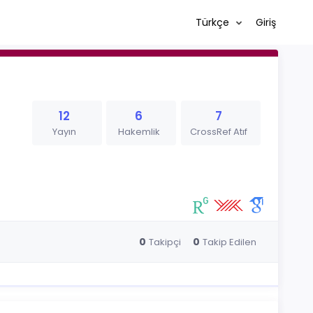
Türkçe
Giriş
12
6
7
Yayın
Hakemlik
CrossRef Atıf
0
0
Takipçi
Takip Edilen