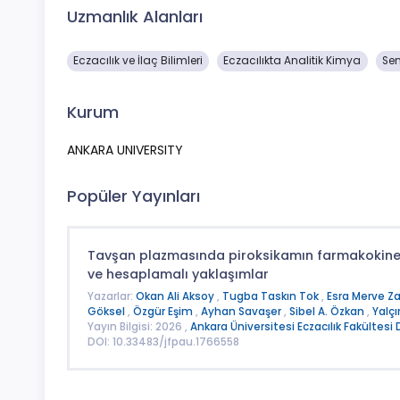
Uzmanlık Alanları
Eczacılık ve İlaç Bilimleri
Eczacılıkta Analitik Kimya
Sen
Kurum
ANKARA UNIVERSITY
Popüler Yayınları
Tavşan plazmasında piroksikamın farmakokineti
ve hesaplamalı yaklaşımlar
Yazarlar:
Okan Ali Aksoy
,
Tugba Taskın Tok
,
Esra Merve Z
Göksel
,
Özgür Eşim
,
Ayhan Savaşer
,
Sibel A. Özkan
,
Yalç
Yayın Bilgisi: 2026 ,
Ankara Üniversitesi Eczacılık Fakültesi 
DOI: 10.33483/jfpau.1766558