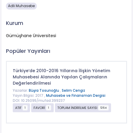
Adli Muhasebe
Kurum
Gümüşhane Üniversitesi
Popüler Yayınları
Türkiye’de 2010-2016 Yıllarına İlişkin Yönetim
Muhasebesi Alanında Yapılan Çalışmaların
Değerlendirilmesi
Yazarlar:
Büşra Tosunoğlu
,
Selim Cengiz
Yayın Bilgisi: 2017 ,
Muhasebe ve Finansman Dergisi
DOI: 10.25095/mufad.399237
ATIF
FAVORİ
TOPLAM İNDİRİLME SAYISI
1
1
1264