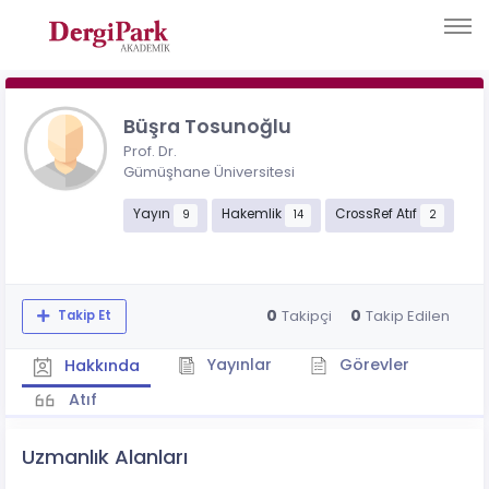
Büşra Tosunoğlu
Prof. Dr.
Gümüşhane Üniversitesi
Yayın
Hakemlik
CrossRef Atıf
9
14
2
0
0
Takipçi
Takip Edilen
Takip Et
Yayınlar
Görevler
Hakkında
Atıf
Uzmanlık Alanları