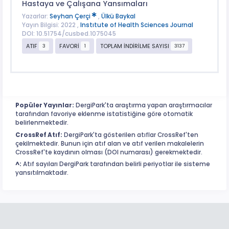
Hastaya ve Çalışana Yansımaları
Yazarlar:
Seyhan Çerçi
,
Ülkü Baykal
Yayın Bilgisi: 2022 ,
Instıtute of Health Sciences Journal
DOI: 10.51754/cusbed.1075045
ATIF
FAVORİ
TOPLAM İNDİRİLME SAYISI
3
1
3137
Popüler Yayınlar:
DergiPark'ta araştırma yapan araştırmacılar
tarafından favoriye eklenme istatistiğine göre otomatik
belirlenmektedir.
CrossRef Atıf:
DergiPark'ta gösterilen atıflar CrossRef'ten
çekilmektedir. Bunun için atıf alan ve atıf verilen makalelerin
CrossRef'te kaydının olması (DOI numarası) gerekmektedir.
^:
Atıf sayıları DergiPark tarafından belirli periyotlar ile sisteme
yansıtılmaktadır.