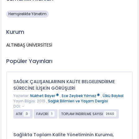
Hemşirelikte Yönetim
Kurum
ALTINBAŞ ÜNİVERSİTESİ
Popüler Yayınları
SAĞLIK ÇALIŞANLARININ KALİTE BELGELENDİRME
SÜRECİNE İLİŞKİN GÖRÜŞLERİ
Yazarlar:
Nükhet Bayer
,
Ece Zeybek Yılmaz
,
Ülkü Baykal
Yayın Bilgisi: 2019 ,
Sağlık Bilimleri ve Yaşam Dergisi
DOI: -
ATIF
FAVORİ
TOPLAM İNDİRİLME SAYISI
0
1
2660
Sağlıkta Toplam Kalite Yönetiminin Kuruma,