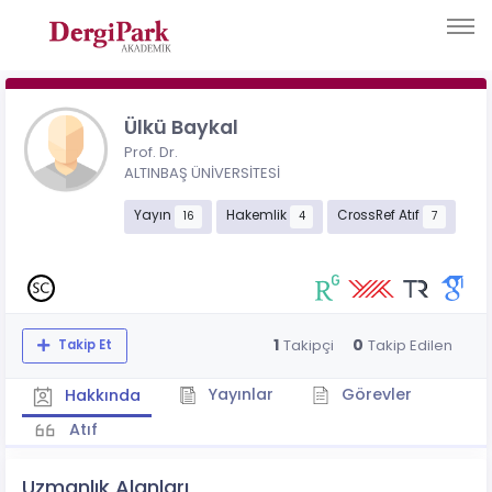
Ülkü Baykal
Prof. Dr.
ALTINBAŞ ÜNİVERSİTESİ
Yayın
Hakemlik
CrossRef Atıf
16
4
7
1
0
Takipçi
Takip Edilen
Takip Et
Yayınlar
Görevler
Hakkında
Atıf
Uzmanlık Alanları