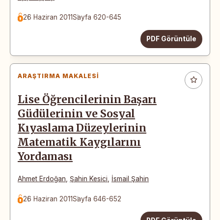
26 Haziran 2011
Sayfa 620-645
PDF Görüntüle
ARAŞTIRMA MAKALESI
Lise Öğrencilerinin Başarı
Güdülerinin ve Sosyal
Kıyaslama Düzeylerinin
Matematik Kaygılarını
Yordaması
Ahmet Erdoğan
,
Şahin Kesici
,
İsmail Şahin
26 Haziran 2011
Sayfa 646-652