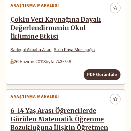
ARAŞTIRMA MAKALESI
Çoklu Veri Kaynağına Dayalı
Değerlendirmenin Okul
İklimine Etkisi
Sadegül Akbaba Altun
,
Salih Paşa Memişoğlu
26 Haziran 2011
Sayfa 743-756
PDF Görüntüle
ARAŞTIRMA MAKALESI
6-14 Yaş Arası Öğrencilerde
Görülen Matematik Öğrenme
Bozukluğuna İlişkin Öğretmen