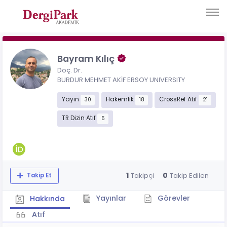
Bayram Kılıç
Doç. Dr.
BURDUR MEHMET AKİF ERSOY UNIVERSITY
Yayın
Hakemlik
CrossRef Atıf
30
18
21
TR Dizin Atıf
5
1
0
Takipçi
Takip Edilen
Takip Et
Yayınlar
Görevler
Hakkında
Atıf