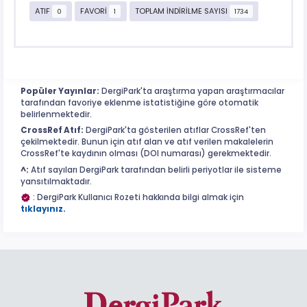
ATIF
FAVORİ
TOPLAM İNDİRİLME SAYISI
0
1
1734
Popüler Yayınlar:
DergiPark'ta araştırma yapan araştırmacılar
tarafından favoriye eklenme istatistiğine göre otomatik
belirlenmektedir.
CrossRef Atıf:
DergiPark'ta gösterilen atıflar CrossRef'ten
çekilmektedir. Bunun için atıf alan ve atıf verilen makalelerin
CrossRef'te kaydının olması (DOI numarası) gerekmektedir.
^:
Atıf sayıları DergiPark tarafından belirli periyotlar ile sisteme
yansıtılmaktadır.
: DergiPark Kullanıcı Rozeti hakkında bilgi almak için
tıklayınız.