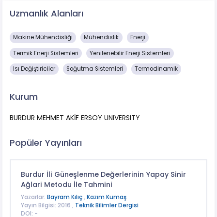
Uzmanlık Alanları
Makine Mühendisliği
Mühendislik
Enerji
Termik Enerji Sistemleri
Yenilenebilir Enerji Sistemleri
Isı Değiştiriciler
Soğutma Sistemleri
Termodinamik
Kurum
BURDUR MEHMET AKİF ERSOY UNIVERSITY
Popüler Yayınları
Burdur İli Güneşlenme Değerlerinin Yapay Sinir
Ağlari Metodu İle Tahmini
Yazarlar:
Bayram Kılıç
,
Kazım Kumaş
Yayın Bilgisi: 2016 ,
Teknik Bilimler Dergisi
DOI: -