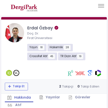
Erdal Özbay
Doç. Dr.
Fırat Üniversitesi
Yayın
Hakemlik
18
28
CrossRef Atıf
TR Dizin Atıf
45
19
2
0
Takipçi
Takip Edilen
Takip Et
Yayınlar
Görevler
Hakkında
Atıf