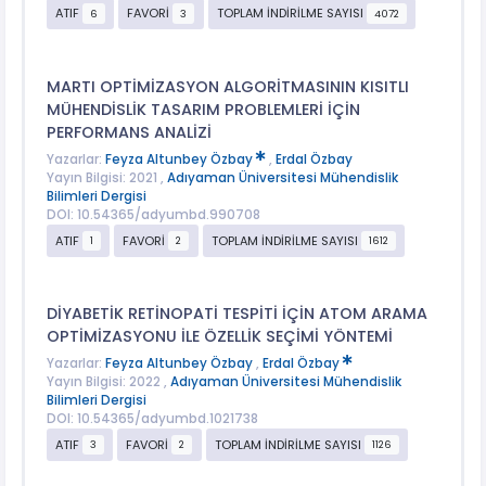
ATIF
FAVORİ
TOPLAM İNDİRİLME SAYISI
6
3
4072
MARTI OPTİMİZASYON ALGORİTMASININ KISITLI
MÜHENDİSLİK TASARIM PROBLEMLERİ İÇİN
PERFORMANS ANALİZİ
Yazarlar:
Feyza Altunbey Özbay
,
Erdal Özbay
Yayın Bilgisi: 2021 ,
Adıyaman Üniversitesi Mühendislik
Bilimleri Dergisi
DOI: 10.54365/adyumbd.990708
ATIF
FAVORİ
TOPLAM İNDİRİLME SAYISI
1
2
1612
DİYABETİK RETİNOPATİ TESPİTİ İÇİN ATOM ARAMA
OPTİMİZASYONU İLE ÖZELLİK SEÇİMİ YÖNTEMİ
Yazarlar:
Feyza Altunbey Özbay
,
Erdal Özbay
Yayın Bilgisi: 2022 ,
Adıyaman Üniversitesi Mühendislik
Bilimleri Dergisi
DOI: 10.54365/adyumbd.1021738
ATIF
FAVORİ
TOPLAM İNDİRİLME SAYISI
3
2
1126