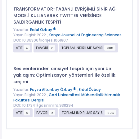
TRANSFORMATÖR-TABANLI EVRİŞİMLİ SİNİR AĞI
MODELİ KULLANARAK TWITTER VERİSİNDE
SALDIRGANLIK TESPİTİ
Yazarlar:
Erdal Özbay
Yayın Bilgisi: 2022 ,
Konya Journal of Engineering Sciences
DOI: 10.36306/konjes.1061807
ATIF
FAVORİ
TOPLAM İNDİRİLME SAYISI
4
2
1385
Ses verilerinden cinsiyet tespiti için yeni bir
yaklaşım: Optimizasyon yöntemleri ile özellik
seçimi
Yazarlar:
Feyza Altunbey Özbay
,
Erdal Özbay
Yayın Bilgisi: 2022 ,
Gazi Üniversitesi Mühendislik Mimarlık
Fakültesi Dergisi
DOI: 10.17341/gazimmfd.938294
ATIF
FAVORİ
TOPLAM İNDİRİLME SAYISI
5
2
1306