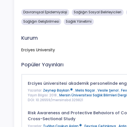
Davranışsal Epidemiyoloji
Sağlığın Sosyal Belirleyicileri
Sağlığın Geliştirilmesi
Sağlık Yönetimi
Kurum
Erciyes University
Popüler Yayınları
Erciyes üniversitesi akademik personelinde engel
Yazarlar:
Zeynep Baykan
,
Melis Naçar
,
Vesile Şenol
,
Fev
Yayın Bilgisi: 2018 ,
Mersin Üniversitesi Sağlık Bilimleri Dergi
DOI: 10.26559/mersinsbd.329821
Risk Awareness and Protective Behaviors of C
Cross-Sectional Study
Yazarlar:
Tuğba Coşkun Aslan
,
Fevziye Çetinkaya
,
Arda