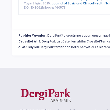
Yayın Bilgisi: 2025 ,
Journal of Basic and Clinical Health Sc
DOI: 10.30621/jbachs.1605731
Popüler Yayınlar:
DergiPark'ta araştırma yapan araştırmacıl
CrossRef Atıf:
DergiPark'ta gösterilen atıflar CrossRef'ten ç
^:
Atıf sayıları DergiPark tarafından belirli periyotlar ile sist