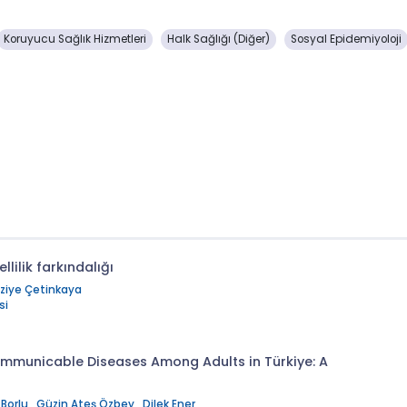
Koruyucu Sağlık Hizmetleri
Halk Sağlığı (Diğer)
Sosyal Epidemiyoloji
lilik farkındalığı
ziye Çetinkaya
si
ommunicable Diseases Among Adults in Türkiye: A
 Borlu
,
Güzin Ateş Özbey
,
Dilek Ener