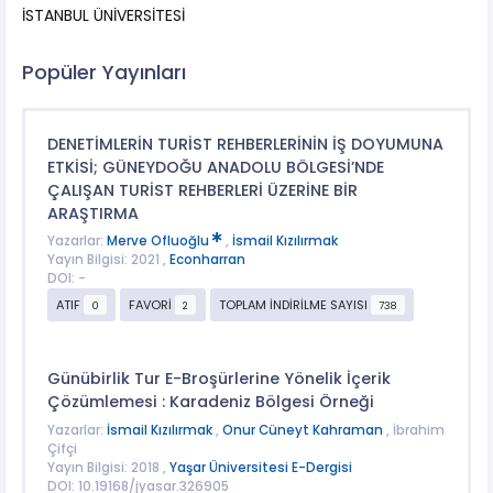
İSTANBUL ÜNİVERSİTESİ
Popüler Yayınları
DENETİMLERİN TURİST REHBERLERİNİN İŞ DOYUMUNA
ETKİSİ; GÜNEYDOĞU ANADOLU BÖLGESİ’NDE
ÇALIŞAN TURİST REHBERLERİ ÜZERİNE BİR
ARAŞTIRMA
Yazarlar:
Merve Ofluoğlu
,
İsmail Kızılırmak
Yayın Bilgisi: 2021 ,
Econharran
DOI: -
ATIF
FAVORİ
TOPLAM İNDİRİLME SAYISI
0
2
738
Günübirlik Tur E-Broşürlerine Yönelik İçerik
Çözümlemesi : Karadeniz Bölgesi Örneği
Yazarlar:
İsmail Kızılırmak
,
Onur Cüneyt Kahraman
, İbrahim
Çifçi
Yayın Bilgisi: 2018 ,
Yaşar Üniversitesi E-Dergisi
DOI: 10.19168/jyasar.326905