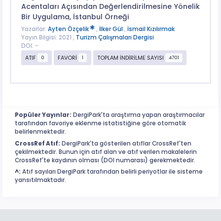
Acentaları Açısından Değerlendirilmesine Yönelik
Bir Uygulama, İstanbul Örneği
Yazarlar:
Ayten Özçelik
,
İlker Gül
,
İsmail Kızılırmak
Yayın Bilgisi: 2021 ,
Turizm Çalışmaları Dergisi
DOI: -
ATIF
FAVORİ
TOPLAM İNDİRİLME SAYISI
0
1
4701
Popüler Yayınlar:
DergiPark'ta araştırma yapan araştırmacılar
tarafından favoriye eklenme istatistiğine göre otomatik
belirlenmektedir.
CrossRef Atıf:
DergiPark'ta gösterilen atıflar CrossRef'ten
çekilmektedir. Bunun için atıf alan ve atıf verilen makalelerin
CrossRef'te kaydının olması (DOI numarası) gerekmektedir.
^:
Atıf sayıları DergiPark tarafından belirli periyotlar ile sisteme
yansıtılmaktadır.