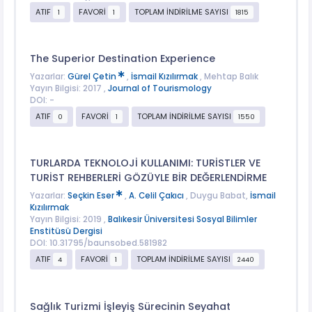
ATIF
FAVORİ
TOPLAM İNDİRİLME SAYISI
1
1
1815
The Superior Destination Experience
Yazarlar:
Gürel Çetin
,
İsmail Kızılırmak
, Mehtap Balık
Yayın Bilgisi: 2017 ,
Journal of Tourismology
DOI: -
ATIF
FAVORİ
TOPLAM İNDİRİLME SAYISI
0
1
1550
TURLARDA TEKNOLOJİ KULLANIMI: TURİSTLER VE
TURİST REHBERLERİ GÖZÜYLE BİR DEĞERLENDİRME
Yazarlar:
Seçkin Eser
,
A. Celil Çakıcı
, Duygu Babat,
İsmail
Kızılırmak
Yayın Bilgisi: 2019 ,
Balıkesir Üniversitesi Sosyal Bilimler
Enstitüsü Dergisi
DOI: 10.31795/baunsobed.581982
ATIF
FAVORİ
TOPLAM İNDİRİLME SAYISI
4
1
2440
Sağlık Turizmi İşleyiş Sürecinin Seyahat