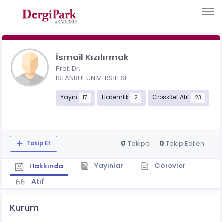
İsmail Kızılırmak
Prof. Dr.
İSTANBUL ÜNİVERSİTESİ
Yayın
Hakemlik
CrossRef Atıf
17
2
23
0
0
Takipçi
Takip Edilen
Takip Et
Yayınlar
Görevler
Hakkında
Atıf
Kurum