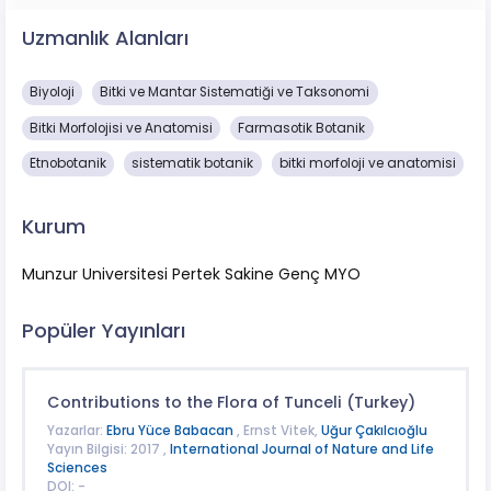
Uzmanlık Alanları
Biyoloji
Bitki ve Mantar Sistematiği ve Taksonomi
Bitki Morfolojisi ve Anatomisi
Farmasotik Botanik
Etnobotanik
sistematik botanik
bitki morfoloji ve anatomisi
Kurum
Munzur Universitesi Pertek Sakine Genç MYO
Popüler Yayınları
Contributions to the Flora of Tunceli (Turkey)
Yazarlar:
Ebru Yüce Babacan
, Ernst Vitek,
Uğur Çakılcıoğlu
Yayın Bilgisi: 2017 ,
International Journal of Nature and Life
Sciences
DOI: -