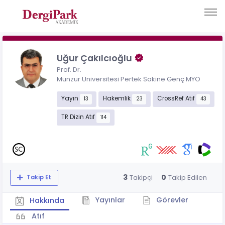
Uğur Çakılcıoğlu
Prof. Dr.
Munzur Universitesi Pertek Sakine Genç MYO
Yayın
Hakemlik
CrossRef Atıf
13
23
43
TR Dizin Atıf
114
3
0
Takipçi
Takip Edilen
Takip Et
Yayınlar
Görevler
Hakkında
Atıf