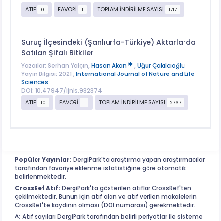
ATIF
FAVORİ
TOPLAM İNDİRİLME SAYISI
0
1
1717
Suruç İlçesindeki (Şanlıurfa-Türkiye) Aktarlarda
Satılan Şifalı Bitkiler
Yazarlar: Serhan Yalçın,
Hasan Akan
,
Uğur Çakılcıoğlu
Yayın Bilgisi: 2021 ,
International Journal of Nature and Life
Sciences
DOI: 10.47947/ijnls.932374
ATIF
FAVORİ
TOPLAM İNDİRİLME SAYISI
10
1
2767
Popüler Yayınlar:
DergiPark'ta araştırma yapan araştırmacılar
tarafından favoriye eklenme istatistiğine göre otomatik
belirlenmektedir.
CrossRef Atıf:
DergiPark'ta gösterilen atıflar CrossRef'ten
çekilmektedir. Bunun için atıf alan ve atıf verilen makalelerin
CrossRef'te kaydının olması (DOI numarası) gerekmektedir.
^:
Atıf sayıları DergiPark tarafından belirli periyotlar ile sisteme